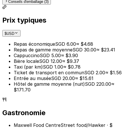
Conseils d'emballage (3)
Prix typiques
$
USD
Repas économique
SGD 6.00
≈ $4.68
Repas de gamme moyenne
SGD 30.00
≈ $23.41
Cappuccino
SGD 5.00
≈ $3.90
Bière locale
SGD 12.00
≈ $9.37
Taxi (par km)
SGD 1.00
≈ $0.78
Ticket de transport en commun
SGD 2.00
≈ $1.56
Entrée au musée
SGD 20.00
≈ $15.61
Hôtel de gamme moyenne (nuit)
SGD 220.00
≈
$171.70
Gastronomie
Maxwell Food Centre
Street food/Hawker · $