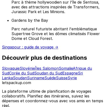
Parc à thème hollywoodien sur l'île de Sentosa,
avec des attractions inspirées de Transformers,
Jurassic Park et Les Minions.
Gardens by the Bay
Parc naturel futuriste abritant l'emblématique
Supertree Grove et les dômes climatisés Flower
Dome et Cloud Forest.
Singapour : guide de voyage →
Découvrir plus de destinations
Slovaquie
Slovénie
Îles Salomon
Somalie
Afrique du
Sud
Corée du Sud
Soudan du Sud
Espagne
Sri
Lanka
Soudan
Suriname
Suède
Suisse
Syrie
letspackup.com
La plateforme ultime de planification de voyages
collaboratifs. Planifiez des itinéraires, suivez les
dépenses et coordonnez-vous avec vos amis en temps
réel.