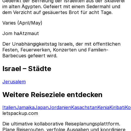
Gedenkt der Befreiung der Israeliten aus der Sklaverei
im alten Ägypten. Gefeiert mit einem Sedermahl und
dem Verzicht auf gesäuertes Brot für acht Tage.
Varies (April/May)
Jom haAtzmaut
Der Unabhängigkeitstag Israels, der mit öffentlichen
Festen, Feuerwerken, Konzerten und Familien-
Barbecues gefeiert wird.
Israel – Städte
Jerusalem
Weitere Reiseziele entdecken
Italien
Jamaika
Japan
Jordanien
Kasachstan
Kenia
Kiribati
Ko
letspackup.com
Die ultimative kollaborative Reiseplanungsplattform.
Plane Reiserouten, verfolge Ausgaben und koordiniere