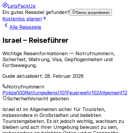
LetsPackUp
Ein gutes Reiseziel gefunden?
Demo ausprobieren
Kostenlos planen
Alle Reiseziele
Israel – Reiseführer
Wichtige Reiseinformationen — Notrufnummern,
Sicherheit, Währung, Visa, Gepflogenheiten und
Fortbewegung.
Guide aktualisiert:
28. Februar 2026
Notrufnummern
Polizei
100
Rettungsdienst
101
Feuerwehr
102
Allgemein
112
Sicherheit
Vorsicht geboten
Israel ist im Allgemeinen sicher für Touristen,
insbesondere in Großstädten und beliebten
Touristengebieten. Es ist jedoch wichtig, wachsam zu
bleiben und sich Ihrer Umgebung bewusst zu sein,
insbesondere an belebten Orten und in Grenznähe.