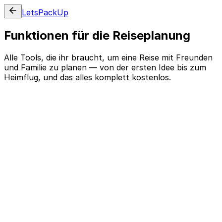
LetsPackUp
Funktionen für die Reiseplanung
Alle Tools, die ihr braucht, um eine Reise mit Freunden
und Familie zu planen — von der ersten Idee bis zum
Heimflug, und das alles komplett kostenlos.
Die Kommandozentrale eurer Reise
Plant jedes Reiseziel, jede Nacht und jede
Unterkunft an einem Ort
Entwerft die ganze Reise auf der Plan-Seite. Fügt jedes
Reiseziel hinzu, legt fest, wie viele Nächte ihr bleibt,
hängt die Unterkunft an und seht zu, wie sich das
Budget von selbst auf jeden Stopp aufteilt. Mehrere
Städte, der Transport zwischen den Stopps und eine
Bereitschafts-Checkliste behalten das große Ganze im
Blick — und mit einem Klick öffnet ihr für jeden Stopp