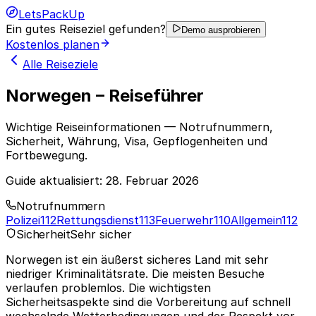
LetsPackUp
Ein gutes Reiseziel gefunden?
Demo ausprobieren
Kostenlos planen
Alle Reiseziele
Norwegen – Reiseführer
Wichtige Reiseinformationen — Notrufnummern,
Sicherheit, Währung, Visa, Gepflogenheiten und
Fortbewegung.
Guide aktualisiert:
28. Februar 2026
Notrufnummern
Polizei
112
Rettungsdienst
113
Feuerwehr
110
Allgemein
112
Sicherheit
Sehr sicher
Norwegen ist ein äußerst sicheres Land mit sehr
niedriger Kriminalitätsrate. Die meisten Besuche
verlaufen problemlos. Die wichtigsten
Sicherheitsaspekte sind die Vorbereitung auf schnell
wechselnde Wetterbedingungen und der Respekt vor