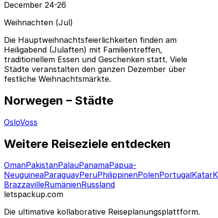
December 24-26
Weihnachten (Jul)
Die Hauptweihnachtsfeierlichkeiten finden am
Heiligabend (Julaften) mit Familientreffen,
traditionellem Essen und Geschenken statt. Viele
Städte veranstalten den ganzen Dezember über
festliche Weihnachtsmärkte.
Norwegen – Städte
Oslo
Voss
Weitere Reiseziele entdecken
Oman
Pakistan
Palau
Panama
Papua-
Neuguinea
Paraguay
Peru
Philippinen
Polen
Portugal
Katar
K
Brazzaville
Rumänien
Russland
letspackup.com
Die ultimative kollaborative Reiseplanungsplattform.