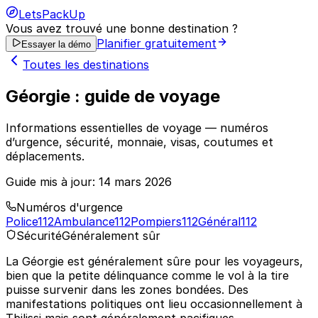
LetsPackUp
Vous avez trouvé une bonne destination ?
Planifier gratuitement
Essayer la démo
Toutes les destinations
Géorgie : guide de voyage
Informations essentielles de voyage — numéros
d’urgence, sécurité, monnaie, visas, coutumes et
déplacements.
Guide mis à jour:
14 mars 2026
Numéros d'urgence
Police
112
Ambulance
112
Pompiers
112
Général
112
Sécurité
Généralement sûr
La Géorgie est généralement sûre pour les voyageurs,
bien que la petite délinquance comme le vol à la tire
puisse survenir dans les zones bondées. Des
manifestations politiques ont lieu occasionnellement à
Tbilissi mais sont généralement pacifiques.