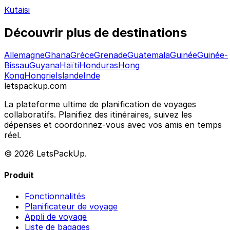
Kutaisi
Découvrir plus de destinations
Allemagne
Ghana
Grèce
Grenade
Guatemala
Guinée
Guinée-
Bissau
Guyana
Haïti
Honduras
Hong
Kong
Hongrie
Islande
Inde
letspackup.com
La plateforme ultime de planification de voyages
collaboratifs. Planifiez des itinéraires, suivez les
dépenses et coordonnez-vous avec vos amis en temps
réel.
© 2026 LetsPackUp.
Produit
Fonctionnalités
Planificateur de voyage
Appli de voyage
Liste de bagages