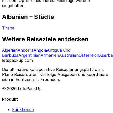
mit dem Opfer eines Tieres. Feiertage werden
eingehalten.
Albanien – Städte
Tirana
Weitere Reiseziele entdecken
Algerien
Andorra
Angola
Antigua und
Barbuda
Argentinien
Armenien
Australien
Österreich
Aserba
letspackup.com
Die ultimative kollaborative Reiseplanungsplattform.
Plane Reiserouten, verfolge Ausgaben und koordiniere
dich in Echtzeit mit Freunden.
© 2026 LetsPackUp.
Produkt
Funktionen