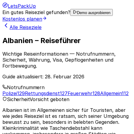
LetsPackUp
Ein gutes Reiseziel gefunden?
Demo ausprobieren
Kostenlos planen
Alle Reiseziele
Albanien – Reiseführer
Wichtige Reiseinformationen — Notrufnummern,
Sicherheit, Währung, Visa, Gepflogenheiten und
Fortbewegung.
Guide aktualisiert:
28. Februar 2026
Notrufnummern
Polizei
129
Rettungsdienst
127
Feuerwehr
128
Allgemein
112
Sicherheit
Vorsicht geboten
Albanien ist im Allgemeinen sicher für Touristen, aber
wie jedes Reiseziel ist es ratsam, sich seiner Umgebung
bewusst zu sein, besonders in belebten Gegenden.
Kleinkriminalität wie Taschendiebstahl kann
vorkommen, insbesondere in großen Städten wie