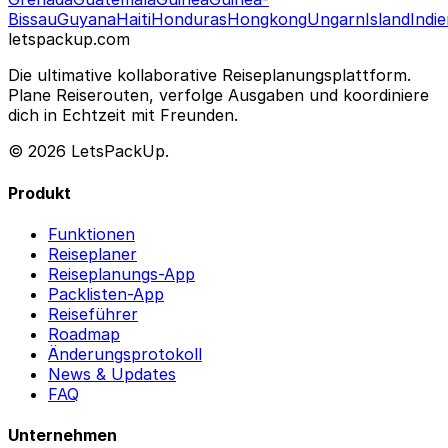
Bissau
Guyana
Haiti
Honduras
Hongkong
Ungarn
Island
Indi
letspackup.com
Die ultimative kollaborative Reiseplanungsplattform.
Plane Reiserouten, verfolge Ausgaben und koordiniere
dich in Echtzeit mit Freunden.
© 2026 LetsPackUp.
Produkt
Funktionen
Reiseplaner
Reiseplanungs-App
Packlisten-App
Reiseführer
Roadmap
Änderungsprotokoll
News & Updates
FAQ
Unternehmen