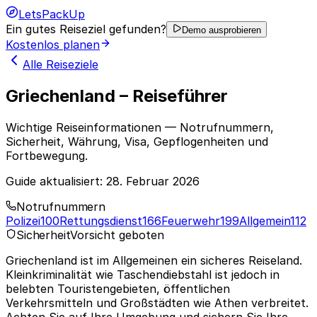
LetsPackUp
Ein gutes Reiseziel gefunden?
Demo ausprobieren
Kostenlos planen
Alle Reiseziele
Griechenland – Reiseführer
Wichtige Reiseinformationen — Notrufnummern,
Sicherheit, Währung, Visa, Gepflogenheiten und
Fortbewegung.
Guide aktualisiert:
28. Februar 2026
Notrufnummern
Polizei
100
Rettungsdienst
166
Feuerwehr
199
Allgemein
112
Sicherheit
Vorsicht geboten
Griechenland ist im Allgemeinen ein sicheres Reiseland.
Kleinkriminalität wie Taschendiebstahl ist jedoch in
belebten Touristengebieten, öffentlichen
Verkehrsmitteln und Großstädten wie Athen verbreitet.
Achten Sie auf Ihre Umgebung und sichern Sie Ihre