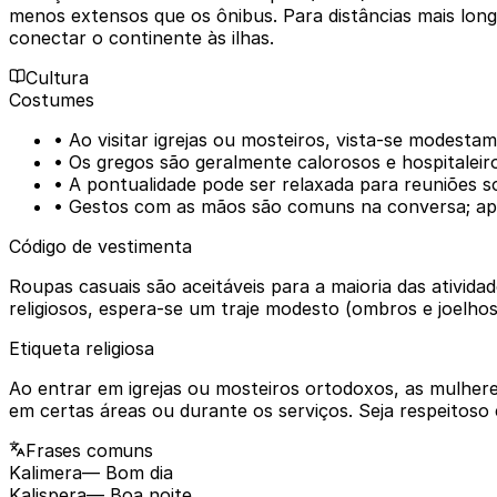
menos extensos que os ônibus. Para distâncias mais longa
conectar o continente às ilhas.
Cultura
Costumes
• Ao visitar igrejas ou mosteiros, vista-se modesta
• Os gregos são geralmente calorosos e hospitaleir
• A pontualidade pode ser relaxada para reuniões s
• Gestos com as mãos são comuns na conversa; apr
Código de vestimenta
Roupas casuais são aceitáveis para a maioria das atividade
religiosos, espera-se um traje modesto (ombros e joelhos
Etiqueta religiosa
Ao entrar em igrejas ou mosteiros ortodoxos, as mulhere
em certas áreas ou durante os serviços. Seja respeitoso
Frases comuns
Kalimera
— Bom dia
Kalispera
— Boa noite