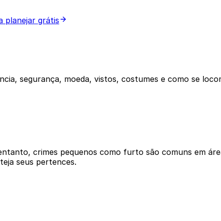
 planejar grátis
cia, segurança, moeda, vistos, costumes e como se loco
 entanto, crimes pequenos como furto são comuns em áreas
teja seus pertences.