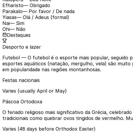
Efharisto
— Obrigado
Parakalo
— Por favor / De nada
Yiasas
— Olá / Adeus (formal)
Nai
— Sim
Ohi
— Não
Destaques
Desporto e lazer
Futebol
— O futebol é o esporte mais popular, seguido pe
esportes aquáticos (natação, mergulho, vela) são muito 
em popularidade nas regiões montanhosas.
Festas nacionais
Varies (usually April or May)
Páscoa Ortodoxa
O feriado religioso mais significativo da Grécia, celebra
tradicionais como quebrar ovos tingidos de vermelho. Mui
Varies (48 days before Orthodox Easter)