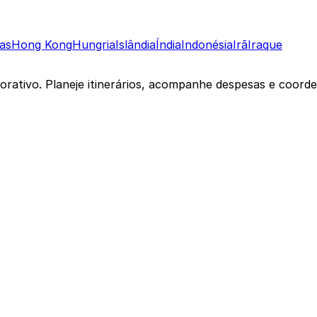
as
Hong Kong
Hungria
Islândia
Índia
Indonésia
Irã
Iraque
borativo. Planeje itinerários, acompanhe despesas e coor