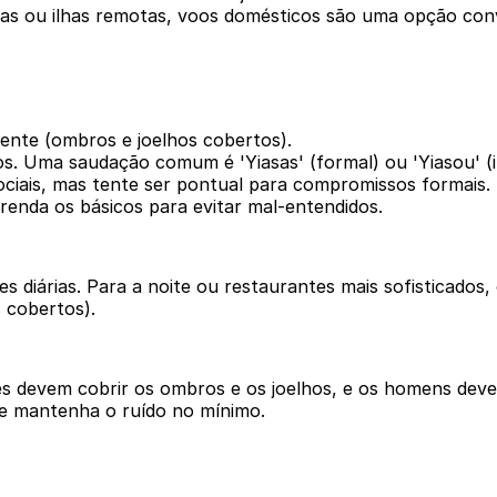
s ou ilhas remotas, voos domésticos são uma opção conveni
mente (ombros e joelhos cobertos).
os. Uma saudação comum é 'Yiasas' (formal) ou 'Yiasou' (i
ociais, mas tente ser pontual para compromissos formais.
enda os básicos para evitar mal-entendidos.
s diárias. Para a noite ou restaurantes mais sofisticados, o
 cobertos).
s devem cobrir os ombros e os joelhos, e os homens devem
 e mantenha o ruído no mínimo.