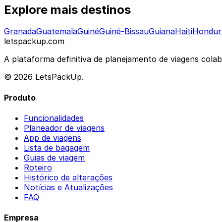
Explore mais destinos
Granada
Guatemala
Guiné
Guiné-Bissau
Guiana
Haiti
Hondur
letspackup.com
A plataforma definitiva de planejamento de viagens cola
© 2026 LetsPackUp.
Produto
Funcionalidades
Planeador de viagens
App de viagens
Lista de bagagem
Guias de viagem
Roteiro
Histórico de alterações
Notícias e Atualizações
FAQ
Empresa