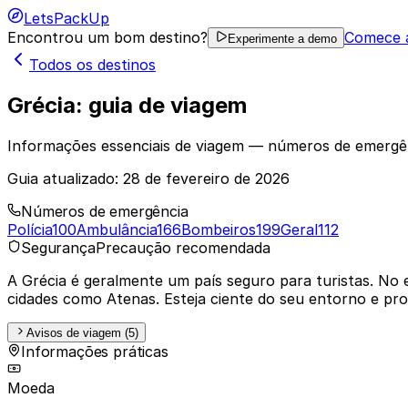
LetsPackUp
Encontrou um bom destino?
Comece a
Experimente a demo
Todos os destinos
Grécia: guia de viagem
Informações essenciais de viagem — números de emergên
Guia atualizado:
28 de fevereiro de 2026
Números de emergência
Polícia
100
Ambulância
166
Bombeiros
199
Geral
112
Segurança
Precaução recomendada
A Grécia é geralmente um país seguro para turistas. No
cidades como Atenas. Esteja ciente do seu entorno e pro
Avisos de viagem (5)
Informações práticas
Moeda