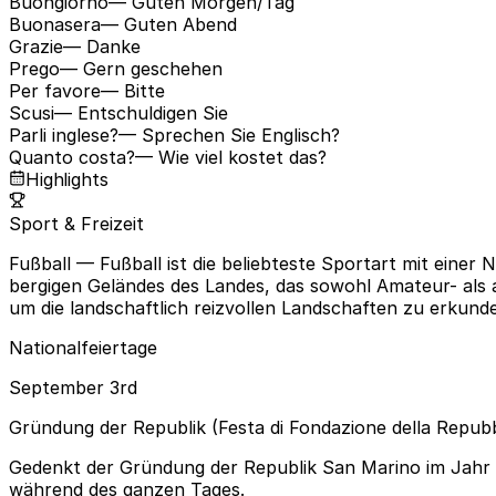
Buongiorno
— Guten Morgen/Tag
Buonasera
— Guten Abend
Grazie
— Danke
Prego
— Gern geschehen
Per favore
— Bitte
Scusi
— Entschuldigen Sie
Parli inglese?
— Sprechen Sie Englisch?
Quanto costa?
— Wie viel kostet das?
Highlights
Sport & Freizeit
Fußball
— Fußball ist die beliebteste Sportart mit einer
bergigen Geländes des Landes, das sowohl Amateur- als a
um die landschaftlich reizvollen Landschaften zu erkund
Nationalfeiertage
September 3rd
Gründung der Republik (Festa di Fondazione della Repubb
Gedenkt der Gründung der Republik San Marino im Jahr 
während des ganzen Tages.