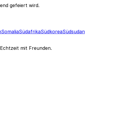
end gefeiert wird.
n
Somalia
Südafrika
Südkorea
Südsudan
 Echtzeit mit Freunden.