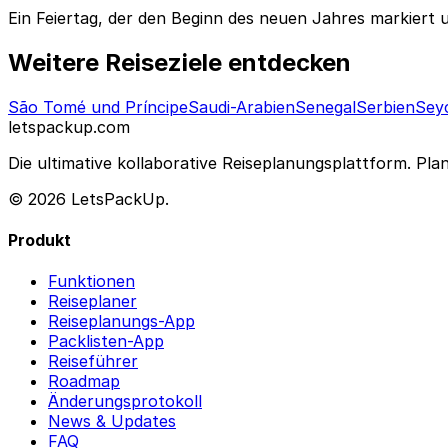
Ein Feiertag, der den Beginn des neuen Jahres markiert 
Weitere Reiseziele entdecken
São Tomé und Príncipe
Saudi-Arabien
Senegal
Serbien
Sey
letspackup.com
Die ultimative kollaborative Reiseplanungsplattform. Pla
© 2026 LetsPackUp.
Produkt
Funktionen
Reiseplaner
Reiseplanungs-App
Packlisten-App
Reiseführer
Roadmap
Änderungsprotokoll
News & Updates
FAQ