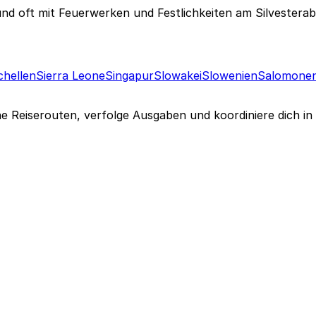
und oft mit Feuerwerken und Festlichkeiten am Silvesterab
chellen
Sierra Leone
Singapur
Slowakei
Slowenien
Salomone
ne Reiserouten, verfolge Ausgaben und koordiniere dich in