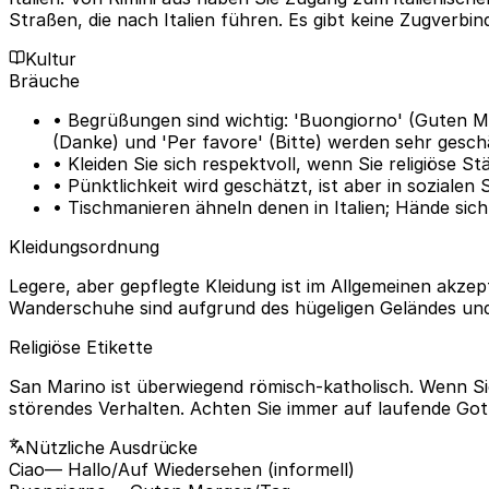
Straßen, die nach Italien führen. Es gibt keine Zugverb
Kultur
Bräuche
• Begrüßungen sind wichtig: 'Buongiorno' (Guten Mo
(Danke) und 'Per favore' (Bitte) werden sehr gesch
• Kleiden Sie sich respektvoll, wenn Sie religiöse S
• Pünktlichkeit wird geschätzt, ist aber in sozialen
• Tischmanieren ähneln denen in Italien; Hände sich
Kleidungsordnung
Legere, aber gepflegte Kleidung ist im Allgemeinen akz
Wanderschuhe sind aufgrund des hügeligen Geländes und 
Religiöse Etikette
San Marino ist überwiegend römisch-katholisch. Wenn Sie
störendes Verhalten. Achten Sie immer auf laufende Got
Nützliche Ausdrücke
Ciao
— Hallo/Auf Wiedersehen (informell)