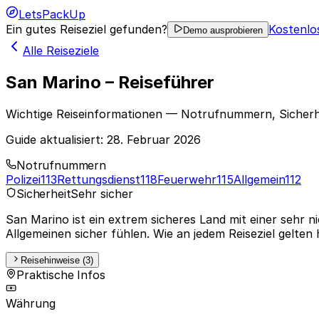
LetsPackUp
Ein gutes Reiseziel gefunden?
Kostenlo
Demo ausprobieren
Alle Reiseziele
San Marino – Reiseführer
Wichtige Reiseinformationen — Notrufnummern, Sicherh
Guide aktualisiert:
28. Februar 2026
Notrufnummern
Polizei
113
Rettungsdienst
118
Feuerwehr
115
Allgemein
112
Sicherheit
Sehr sicher
San Marino ist ein extrem sicheres Land mit einer sehr 
Allgemeinen sicher fühlen. Wie an jedem Reiseziel gelten
Reisehinweise (3)
Praktische Infos
Währung