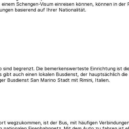
t einem Schengen-Visum einreisen können, können in der
ungen basierend auf Ihrer Nationalität.
o sind begrenzt. Die bemerkenswerteste Einrichtung ist di
 gibt auch einen lokalen Busdienst, der hauptsächlich di
er Busdienst San Marino Stadt mit Rimini, Italien.
dort wegzukommen, ist der Bus, mit häufigen Verbindunge
en nationalen Eisenbahnnetz. Mit dem Auto zu fahren ist e