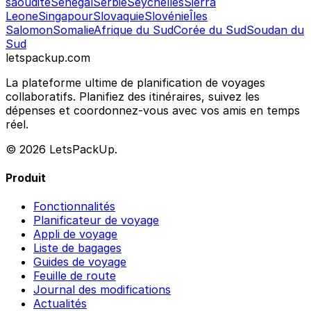
saoudite
Sénégal
Serbie
Seychelles
Sierra
Leone
Singapour
Slovaquie
Slovénie
Îles
Salomon
Somalie
Afrique du Sud
Corée du Sud
Soudan du
Sud
letspackup.com
La plateforme ultime de planification de voyages
collaboratifs. Planifiez des itinéraires, suivez les
dépenses et coordonnez-vous avec vos amis en temps
réel.
© 2026 LetsPackUp.
Produit
Fonctionnalités
Planificateur de voyage
Appli de voyage
Liste de bagages
Guides de voyage
Feuille de route
Journal des modifications
Actualités