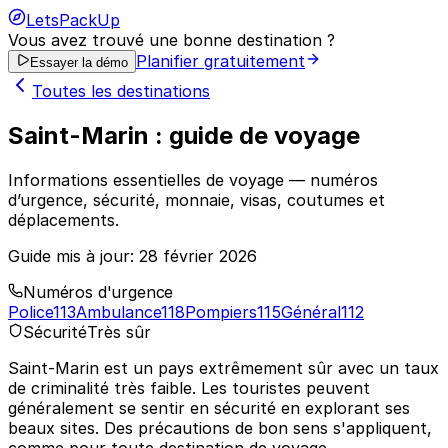
LetsPackUp
Vous avez trouvé une bonne destination ?
Planifier gratuitement
Essayer la démo
Toutes les destinations
Saint-Marin : guide de voyage
Informations essentielles de voyage — numéros
d’urgence, sécurité, monnaie, visas, coutumes et
déplacements.
Guide mis à jour:
28 février 2026
Numéros d'urgence
Police
113
Ambulance
118
Pompiers
115
Général
112
Sécurité
Très sûr
Saint-Marin est un pays extrêmement sûr avec un taux
de criminalité très faible. Les touristes peuvent
généralement se sentir en sécurité en explorant ses
beaux sites. Des précautions de bon sens s'appliquent,
comme pour toute destination de voyage.