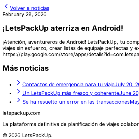
Volver a noticias
February 28, 2026
¡LetsPackUp aterriza en Android!
¡Atención, aventureros de Android! LetsPackUp, tu compañ
viajes sin esfuerzo, crear listas de equipaje perfectas y
https://play.google.com/store/apps/details?id=com.letsp
Más noticias
Contactos de emergencia para tu viaje
July 20, 
Un LetsPackUp más fresco y coherente
June 20
Se ha resuelto un error en las transacciones
May
letspackup.com
La plataforma definitiva de planificación de viajes colabo
© 2026 LetsPackUp.