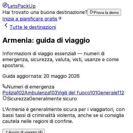
LetsPackUp
Hai trovato una buona destinazione?
Prova la demo
Inizia a pianificare gratis
Tutte le destinazioni
Armenia: guida di viaggio
Informazioni di viaggio essenziali — numeri di
emergenza, sicurezza, valuta, visti, usanze e come
spostarsi.
Guida aggiornata:
20 maggio 2026
Numeri di emergenza
Polizia
102
Ambulanza
103
Vigili del fuoco
101
Generale
112
Sicurezza
Generalmente sicuro
L'Armenia è generalmente sicura per i viaggiatori, con
bassi tassi di criminalità violenta, anche se si consiglia
cautela nelle regioni di confine.
Avvisi di viaggio (4)