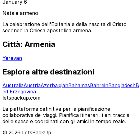
January 6
Natale armeno
La celebrazione dell'Epifania e della nascita di Cristo
secondo la Chiesa apostolica armena.
Città: Armenia
Yerevan
Esplora altre destinazioni
Australia
Austria
Azerbaigian
Bahamas
Bahrein
Bangladesh
B
ed Erzegovina
letspackup.com
La piattaforma definitiva per la pianificazione
collaborativa dei viaggi. Pianifica itinerari, tieni traccia
delle spese e coordinati con gli amici in tempo reale.
© 2026 LetsPackUp.