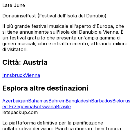
Late June
Donauinselfest (Festival dell'Isola del Danubio)
Il più grande festival musicale all'aperto d'Europa, che
si tiene annualmente sull'Isola del Danubio a Vienna. È
un festival gratuito che presenta un'ampia gamma di
generi musicali, cibo e intrattenimento, attirando milioni
di visitatori.
Città: Austria
Innsbruck
Vienna
Esplora altre destinazioni
Azerbaigian
Bahamas
Bahrein
Bangladesh
Barbados
Bielorus
ed Erzegovina
Botswana
Brasile
letspackup.com
La piattaforma definitiva per la pianificazione
collaborativa dei viaggi. Pianifica itinerari, tieni traccia