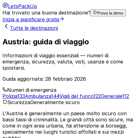
LetsPackUp
Hai trovato una buona destinazione?
Prova la demo
Inizia a pianificare gratis
Tutte le destinazioni
Austria: guida di viaggio
Informazioni di viaggio essenziali — numeri di
emergenza, sicurezza, valuta, visti, usanze e come
spostarsi.
Guida aggiornata:
28 febbraio 2026
Numeri di emergenza
Polizia
133
Ambulanza
144
Vigili del fuoco
122
Generale
112
Sicurezza
Generalmente sicuro
L'Austria è generalmente un paese molto sicuro con
bassi tassi di criminalità. Le grandi città sono sicure, ma
come in ogni area urbana, fai attenzione ai borseggi,
specialmente nei luoghi turistici affollati e sui mezzi
pubblici.