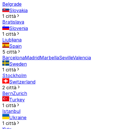
Belgrade
Slovakia
1 città
Bratislava
Slovenia
1 città
Ljubljana
Spain
5 città
Barcelona
Madrid
Marbella
Seville
Valencia
Sweden
1 città
Stockholm
Switzerland
2 città
Bern
Zurich
Turkey
1 città
Istanbul
Ukraine
1 città
Kyiv