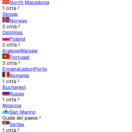
North Macedonia
1 città
Skopje
Norway
2 città
Oslo
Voss
Poland
2 città
Krakow
Warsaw
Portugal
3 città
Ericeira
Lisbon
Porto
Romania
1 città
Bucharest
Russia
1 città
Moscow
San Marino
Guida del paese
Serbia
1 città