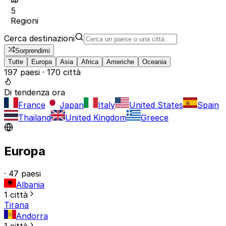
5
Regioni
Cerca destinazioni
Sorprendimi
Tutte
Europa
Asia
Africa
Americhe
Oceania
197 paesi · 170 città
Di tendenza ora
France
Japan
Italy
United States
Spain
Thailand
United Kingdom
Greece
Europa
· 47 paesi
Albania
1 città
Tirana
Andorra
1 città