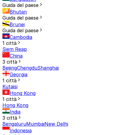
Guida del paese
Bhutan
Guida del paese
Brunei
Guida del paese
Cambodia
1 città
Siem Reap
China
3 città
Beijing
Chengdu
Shanghai
Georgia
1 città
Kutaisi
Hong Kong
1 città
Hong Kong
India
3 città
Bengaluru
Mumbai
New Delhi
Indonesia