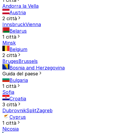
Andorra la Vella
Austria
2 città
Innsbruck
Vienna
Belarus
1 città
Minsk
Belgium
2 città
Bruges
Brussels
Bosnia and Herzegovina
Guida del paese
Bulgaria
1 città
Sofia
Croatia
3 città
Dubrovnik
Split
Zagreb
Cyprus
1 città
Nicosia