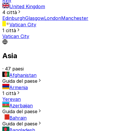
United Kingdom
4 città
Edinburgh
Glasgow
London
Manchester
Vatican City
1 città
Vatican City
Asia
· 47 paesi
Afghanistan
Guida del paese
Armenia
1 città
Yerevan
Azerbaijan
Guida del paese
Bahrain
Guida del paese
Bangladesh