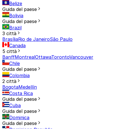
Belize
Guida del paese
Bolivia
Guida del paese
Brazil
3 città
Brasília
Rio de Janeiro
São Paulo
Canada
5 città
Banff
Montreal
Ottawa
Toronto
Vancouver
Chile
Guida del paese
Colombia
2 città
Bogota
Medellín
Costa Rica
Guida del paese
Cuba
Guida del paese
Dominica
Guida del paese