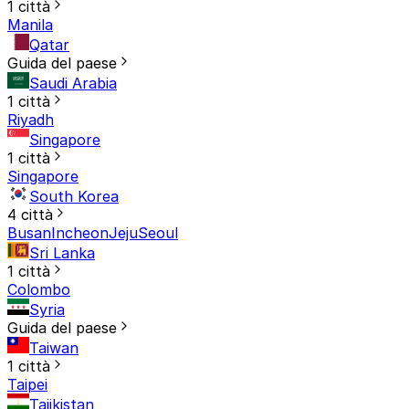
1 città
Manila
Qatar
Guida del paese
Saudi Arabia
1 città
Riyadh
Singapore
1 città
Singapore
South Korea
4 città
Busan
Incheon
Jeju
Seoul
Sri Lanka
1 città
Colombo
Syria
Guida del paese
Taiwan
1 città
Taipei
Tajikistan