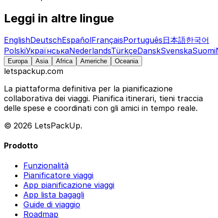
Leggi in altre lingue
English
Deutsch
Español
Français
Português
日本語
한국어
Polski
Українська
Nederlands
Türkçe
Dansk
Svenska
Suomi
Europa
Asia
Africa
Americhe
Oceania
letspackup.com
La piattaforma definitiva per la pianificazione
collaborativa dei viaggi. Pianifica itinerari, tieni traccia
delle spese e coordinati con gli amici in tempo reale.
© 2026 LetsPackUp.
Prodotto
Funzionalità
Pianificatore viaggi
App pianificazione viaggi
App lista bagagli
Guide di viaggio
Roadmap