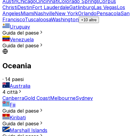
Austin
Chicago
Cincinnati
Colorado Springs
Corpus
Christi
Destin
Fort Lauderdale
Gatlinburg
Las Vegas
Los
Angeles
Miami
Nashville
New York
Orlando
Pensacola
San
Francisco
Tuscaloosa
Washington
+10 altre
Uruguay
Guida del paese
Venezuela
Guida del paese
Oceania
· 14 paesi
Australia
4 città
Canberra
Gold Coast
Melbourne
Sydney
Fiji
Guida del paese
Kiribati
Guida del paese
Marshall Islands