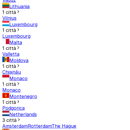
Lithuania
1 città
Vilnius
Luxembourg
1 città
Luxembourg
Malta
1 città
Valletta
Moldova
1 città
Chișinău
Monaco
1 città
Monaco
Montenegro
1 città
Podgorica
Netherlands
3 città
Amsterdam
Rotterdam
The Hague