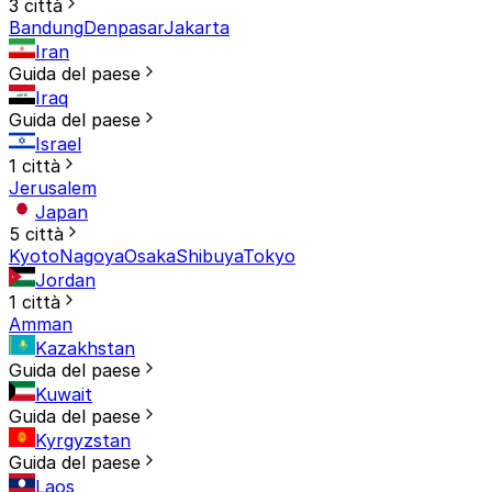
3 città
Bandung
Denpasar
Jakarta
Iran
Guida del paese
Iraq
Guida del paese
Israel
1 città
Jerusalem
Japan
5 città
Kyoto
Nagoya
Osaka
Shibuya
Tokyo
Jordan
1 città
Amman
Kazakhstan
Guida del paese
Kuwait
Guida del paese
Kyrgyzstan
Guida del paese
Laos