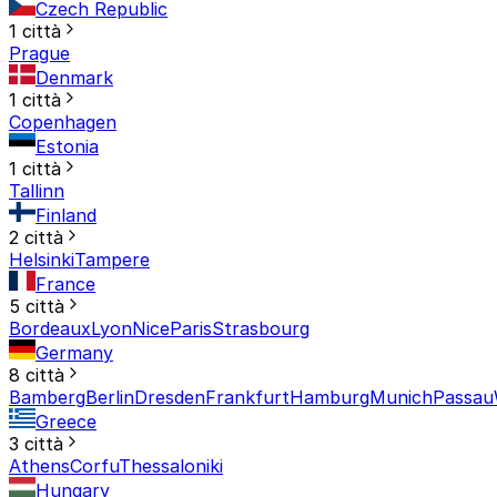
Czech Republic
1 città
Prague
Denmark
1 città
Copenhagen
Estonia
1 città
Tallinn
Finland
2 città
Helsinki
Tampere
France
5 città
Bordeaux
Lyon
Nice
Paris
Strasbourg
Germany
8 città
Bamberg
Berlin
Dresden
Frankfurt
Hamburg
Munich
Passau
Greece
3 città
Athens
Corfu
Thessaloniki
Hungary