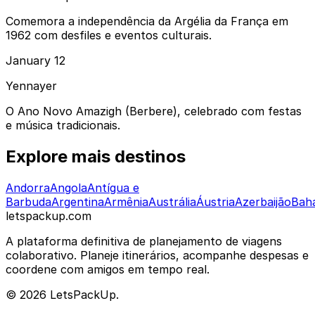
Comemora a independência da Argélia da França em
1962 com desfiles e eventos culturais.
January 12
Yennayer
O Ano Novo Amazigh (Berbere), celebrado com festas
e música tradicionais.
Explore mais destinos
Andorra
Angola
Antígua e
Barbuda
Argentina
Armênia
Austrália
Áustria
Azerbaijão
Bah
letspackup.com
A plataforma definitiva de planejamento de viagens
colaborativo. Planeje itinerários, acompanhe despesas e
coordene com amigos em tempo real.
© 2026 LetsPackUp.