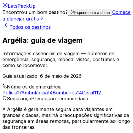
LetsPackUp
Encontrou um bom destino?
Comece
Experimente a demo
a planejar grátis
Todos os destinos
Argélia: guia de viagem
Informações essenciais de viagem — números de
emergência, segurança, moeda, vistos, costumes e
como se locomover.
Guia atualizado:
6 de maio de 2026
Números de emergência
Polícia
17
Ambulância
14
Bombeiros
14
Geral
112
Segurança
Precaução recomendada
A Argélia é geralmente segura para viajantes em
grandes cidades, mas há preocupações significativas de
segurança em áreas remotas, particularmente ao longo
das fronteiras.