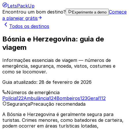
LetsPackUp
Encontrou um bom destino?
Comece
Experimente a demo
a planejar grátis
Todos os destinos
Bósnia e Herzegovina: guia de
viagem
Informações essenciais de viagem — números de
emergência, segurança, moeda, vistos, costumes e
como se locomover.
Guia atualizado:
28 de fevereiro de 2026
Números de emergência
Polícia
122
Ambulância
124
Bombeiros
123
Geral
112
Segurança
Precaução recomendada
A Bósnia e Herzegovina é geralmente segura para
turistas. Crimes menores, como batedores de carteira,
podem ocorrer em áreas turísticas lotadas,