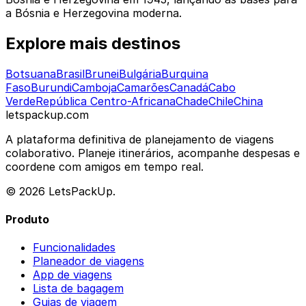
a Bósnia e Herzegovina moderna.
Explore mais destinos
Botsuana
Brasil
Brunei
Bulgária
Burquina
Faso
Burundi
Camboja
Camarões
Canadá
Cabo
Verde
República Centro-Africana
Chade
Chile
China
letspackup.com
A plataforma definitiva de planejamento de viagens
colaborativo. Planeje itinerários, acompanhe despesas e
coordene com amigos em tempo real.
© 2026 LetsPackUp.
Produto
Funcionalidades
Planeador de viagens
App de viagens
Lista de bagagem
Guias de viagem