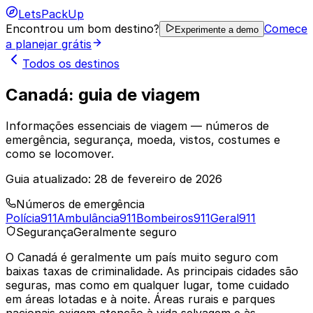
LetsPackUp
Encontrou um bom destino?
Comece
Experimente a demo
a planejar grátis
Todos os destinos
Canadá: guia de viagem
Informações essenciais de viagem — números de
emergência, segurança, moeda, vistos, costumes e
como se locomover.
Guia atualizado:
28 de fevereiro de 2026
Números de emergência
Polícia
911
Ambulância
911
Bombeiros
911
Geral
911
Segurança
Geralmente seguro
O Canadá é geralmente um país muito seguro com
baixas taxas de criminalidade. As principais cidades são
seguras, mas como em qualquer lugar, tome cuidado
em áreas lotadas e à noite. Áreas rurais e parques
nacionais exigem atenção à vida selvagem e às