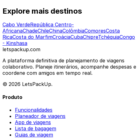
Explore mais destinos
Cabo Verde
República Centro-
Africana
Chade
Chile
China
Colômbia
Comores
Costa
Rica
Costa do Marfim
Croácia
Cuba
Chipre
Tchéquia
Congo
- Kinshasa
letspackup.com
A plataforma definitiva de planejamento de viagens
colaborativo. Planeje itinerários, acompanhe despesas e
coordene com amigos em tempo real.
© 2026 LetsPackUp.
Produto
Funcionalidades
Planeador de viagens
App de viagens
Lista de bagagem
Guias de viagem