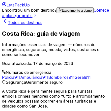
LetsPackUp
Encontrou um bom destino?
Comece
Experimente a demo
a planejar grátis
Todos os destinos
Costa Rica: guia de viagem
Informações essenciais de viagem — números de
emergência, segurança, moeda, vistos, costumes e
como se locomover.
Guia atualizado:
17 de março de 2026
Números de emergência
Polícia
911
Ambulância
911
Bombeiros
911
Geral
911
Segurança
Geralmente seguro
A Costa Rica é geralmente segura para turistas,
embora crimes menores como furto e arrombamento
de veículos possam ocorrer em áreas turísticas e
cidades como San Jose.