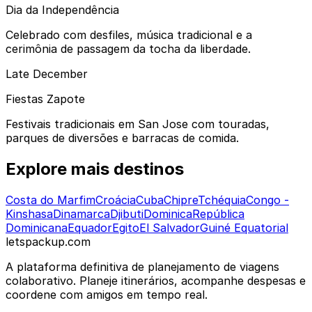
Dia da Independência
Celebrado com desfiles, música tradicional e a
cerimônia de passagem da tocha da liberdade.
Late December
Fiestas Zapote
Festivais tradicionais em San Jose com touradas,
parques de diversões e barracas de comida.
Explore mais destinos
Costa do Marfim
Croácia
Cuba
Chipre
Tchéquia
Congo -
Kinshasa
Dinamarca
Djibuti
Dominica
República
Dominicana
Equador
Egito
El Salvador
Guiné Equatorial
letspackup.com
A plataforma definitiva de planejamento de viagens
colaborativo. Planeje itinerários, acompanhe despesas e
coordene com amigos em tempo real.