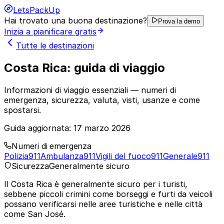
LetsPackUp
Hai trovato una buona destinazione?
Prova la demo
Inizia a pianificare gratis
Tutte le destinazioni
Costa Rica: guida di viaggio
Informazioni di viaggio essenziali — numeri di
emergenza, sicurezza, valuta, visti, usanze e come
spostarsi.
Guida aggiornata:
17 marzo 2026
Numeri di emergenza
Polizia
911
Ambulanza
911
Vigili del fuoco
911
Generale
911
Sicurezza
Generalmente sicuro
Il Costa Rica è generalmente sicuro per i turisti,
sebbene piccoli crimini come borseggi e furti da veicoli
possano verificarsi nelle aree turistiche e nelle città
come San José.