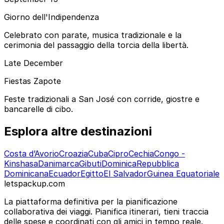
Giorno dell'Indipendenza
Celebrato con parate, musica tradizionale e la
cerimonia del passaggio della torcia della libertà.
Late December
Fiestas Zapote
Feste tradizionali a San José con corride, giostre e
bancarelle di cibo.
Esplora altre destinazioni
Costa d’Avorio
Croazia
Cuba
Cipro
Cechia
Congo -
Kinshasa
Danimarca
Gibuti
Dominica
Repubblica
Dominicana
Ecuador
Egitto
El Salvador
Guinea Equatoriale
letspackup.com
La piattaforma definitiva per la pianificazione
collaborativa dei viaggi. Pianifica itinerari, tieni traccia
delle spese e coordinati con gli amici in tempo reale.