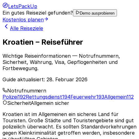
LetsPackUp
Ein gutes Reiseziel gefunden?
Demo ausprobieren
Kostenlos planen
Alle Reiseziele
Kroatien – Reiseführer
Wichtige Reiseinformationen — Notrufnummern,
Sicherheit, Währung, Visa, Gepflogenheiten und
Fortbewegung.
Guide aktualisiert:
28. Februar 2026
Notrufnummern
Polizei
192
Rettungsdienst
194
Feuerwehr
193
Allgemein
112
Sicherheit
Allgemein sicher
Kroatien ist im Allgemeinen ein sicheres Land für
Touristen. Große Städte und Touristengebiete sind gut
polizeilich überwacht. Es sollten Standardvorkehrungen
gegen Kleinkriminalität getroffen werden, insbesondere
in überfüllten Gebieten.