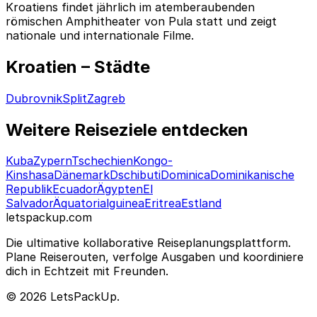
Kroatiens findet jährlich im atemberaubenden
römischen Amphitheater von Pula statt und zeigt
nationale und internationale Filme.
Kroatien – Städte
Dubrovnik
Split
Zagreb
Weitere Reiseziele entdecken
Kuba
Zypern
Tschechien
Kongo-
Kinshasa
Dänemark
Dschibuti
Dominica
Dominikanische
Republik
Ecuador
Ägypten
El
Salvador
Äquatorialguinea
Eritrea
Estland
letspackup.com
Die ultimative kollaborative Reiseplanungsplattform.
Plane Reiserouten, verfolge Ausgaben und koordiniere
dich in Echtzeit mit Freunden.
© 2026 LetsPackUp.