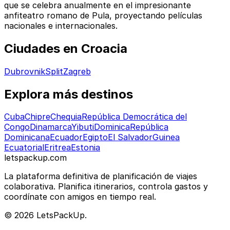
que se celebra anualmente en el impresionante
anfiteatro romano de Pula, proyectando películas
nacionales e internacionales.
Ciudades en Croacia
Dubrovnik
Split
Zagreb
Explora más destinos
Cuba
Chipre
Chequia
República Democrática del
Congo
Dinamarca
Yibuti
Dominica
República
Dominicana
Ecuador
Egipto
El Salvador
Guinea
Ecuatorial
Eritrea
Estonia
letspackup.com
La plataforma definitiva de planificación de viajes
colaborativa. Planifica itinerarios, controla gastos y
coordínate con amigos en tiempo real.
© 2026 LetsPackUp.