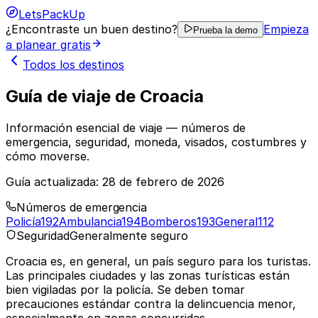
LetsPackUp
¿Encontraste un buen destino?
Empieza
Prueba la demo
a planear gratis
Todos los destinos
Guía de viaje de Croacia
Información esencial de viaje — números de
emergencia, seguridad, moneda, visados, costumbres y
cómo moverse.
Guía actualizada:
28 de febrero de 2026
Números de emergencia
Policía
192
Ambulancia
194
Bomberos
193
General
112
Seguridad
Generalmente seguro
Croacia es, en general, un país seguro para los turistas.
Las principales ciudades y las zonas turísticas están
bien vigiladas por la policía. Se deben tomar
precauciones estándar contra la delincuencia menor,
especialmente en zonas concurridas.