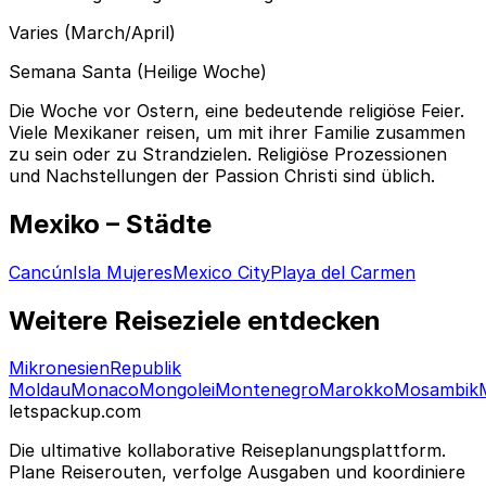
Varies (March/April)
Semana Santa (Heilige Woche)
Die Woche vor Ostern, eine bedeutende religiöse Feier.
Viele Mexikaner reisen, um mit ihrer Familie zusammen
zu sein oder zu Strandzielen. Religiöse Prozessionen
und Nachstellungen der Passion Christi sind üblich.
Mexiko – Städte
Cancún
Isla Mujeres
Mexico City
Playa del Carmen
Weitere Reiseziele entdecken
Mikronesien
Republik
Moldau
Monaco
Mongolei
Montenegro
Marokko
Mosambik
letspackup.com
Die ultimative kollaborative Reiseplanungsplattform.
Plane Reiserouten, verfolge Ausgaben und koordiniere