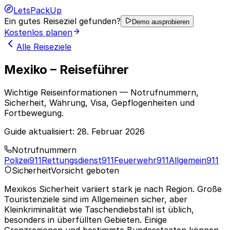
LetsPackUp
Ein gutes Reiseziel gefunden?
Demo ausprobieren
Kostenlos planen
Alle Reiseziele
Mexiko – Reiseführer
Wichtige Reiseinformationen — Notrufnummern,
Sicherheit, Währung, Visa, Gepflogenheiten und
Fortbewegung.
Guide aktualisiert:
28. Februar 2026
Notrufnummern
Polizei
911
Rettungsdienst
911
Feuerwehr
911
Allgemein
911
Sicherheit
Vorsicht geboten
Mexikos Sicherheit variiert stark je nach Region. Große
Touristenziele sind im Allgemeinen sicher, aber
Kleinkriminalität wie Taschendiebstahl ist üblich,
besonders in überfüllten Gebieten. Einige
Grenzregionen und bestimmte Bundesstaaten können