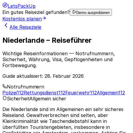
LetsPackUp
Ein gutes Reiseziel gefunden?
Demo ausprobieren
Kostenlos planen
Alle Reiseziele
Niederlande – Reiseführer
Wichtige Reiseinformationen — Notrufnummern,
Sicherheit, Währung, Visa, Gepflogenheiten und
Fortbewegung.
Guide aktualisiert:
28. Februar 2026
Notrufnummern
Polizei
112
Rettungsdienst
112
Feuerwehr
112
Allgemein
112
Sicherheit
Allgemein sicher
Die Niederlande sind im Allgemeinen ein sehr sicheres
Reiseland. Gewaltverbrechen sind selten, aber
Kleinkriminalität wie Taschendiebstahl kann in
überfüllten Touristengebieten, insbesondere in
Großstädten wie Amsterdam, vorkommen. Achten Sie