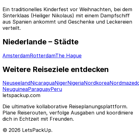
Ein traditionelles Kinderfest vor Weihnachten, bei dem
Sinterklaas (Heiliger Nikolaus) mit einem Dampfschiff
aus Spanien ankommt und Geschenke und Leckereien
verteilt.
Niederlande – Städte
Amsterdam
Rotterdam
The Hague
Weitere Reiseziele entdecken
Neuseeland
Nicaragua
Niger
Nigeria
Nordkorea
Nordmazedo
Neuguinea
Paraguay
Peru
letspackup.com
Die ultimative kollaborative Reiseplanungsplattform.
Plane Reiserouten, verfolge Ausgaben und koordiniere
dich in Echtzeit mit Freunden.
© 2026 LetsPackUp.