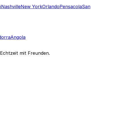
i
Nashville
New York
Orlando
Pensacola
San
dorra
Angola
 Echtzeit mit Freunden.