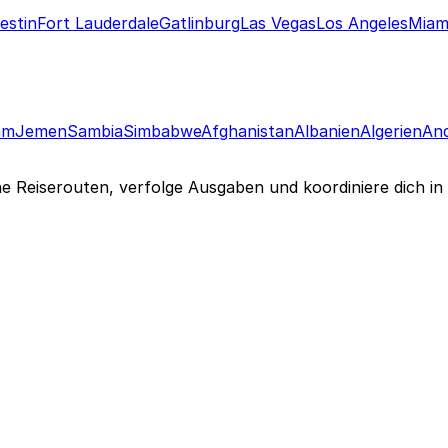
estin
Fort Lauderdale
Gatlinburg
Las Vegas
Los Angeles
Miam
am
Jemen
Sambia
Simbabwe
Afghanistan
Albanien
Algerien
An
ne Reiserouten, verfolge Ausgaben und koordiniere dich in