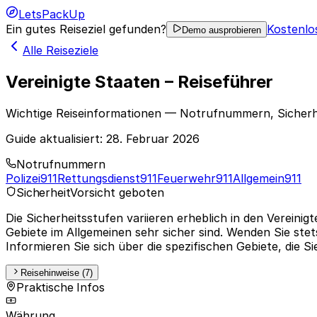
LetsPackUp
Ein gutes Reiseziel gefunden?
Kostenlo
Demo ausprobieren
Alle Reiseziele
Vereinigte Staaten – Reiseführer
Wichtige Reiseinformationen — Notrufnummern, Sicherh
Guide aktualisiert:
28. Februar 2026
Notrufnummern
Polizei
911
Rettungsdienst
911
Feuerwehr
911
Allgemein
911
Sicherheit
Vorsicht geboten
Die Sicherheitsstufen variieren erheblich in den Vereini
Gebiete im Allgemeinen sehr sicher sind. Wenden Sie st
Informieren Sie sich über die spezifischen Gebiete, die 
Reisehinweise (7)
Praktische Infos
Währung