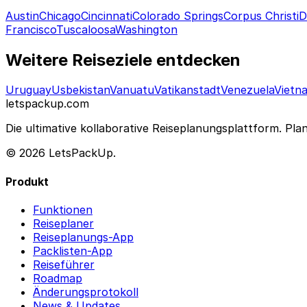
Austin
Chicago
Cincinnati
Colorado Springs
Corpus Christi
D
Francisco
Tuscaloosa
Washington
Weitere Reiseziele entdecken
Uruguay
Usbekistan
Vanuatu
Vatikanstadt
Venezuela
Vietn
letspackup.com
Die ultimative kollaborative Reiseplanungsplattform. Pla
© 2026 LetsPackUp.
Produkt
Funktionen
Reiseplaner
Reiseplanungs-App
Packlisten-App
Reiseführer
Roadmap
Änderungsprotokoll
News & Updates