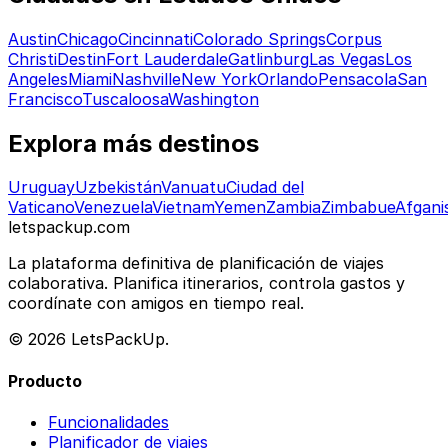
Austin
Chicago
Cincinnati
Colorado Springs
Corpus
Christi
Destin
Fort Lauderdale
Gatlinburg
Las Vegas
Los
Angeles
Miami
Nashville
New York
Orlando
Pensacola
San
Francisco
Tuscaloosa
Washington
Explora más destinos
Uruguay
Uzbekistán
Vanuatu
Ciudad del
Vaticano
Venezuela
Vietnam
Yemen
Zambia
Zimbabue
Afgani
letspackup.com
La plataforma definitiva de planificación de viajes
colaborativa. Planifica itinerarios, controla gastos y
coordínate con amigos en tiempo real.
© 2026 LetsPackUp.
Producto
Funcionalidades
Planificador de viajes