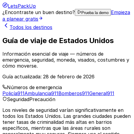
LetsPackUp
¿Encontraste un buen destino?
Empieza
Prueba la demo
a planear gratis
Todos los destinos
Guía de viaje de Estados Unidos
Información esencial de viaje — números de
emergencia, seguridad, moneda, visados, costumbres y
cómo moverse.
Guía actualizada:
28 de febrero de 2026
Números de emergencia
Policía
911
Ambulancia
911
Bomberos
911
General
911
Seguridad
Precaución
Los niveles de seguridad varían significativamente en
todos los Estados Unidos. Las grandes ciudades pueden
tener tasas de criminalidad más altas en barrios
específicos, mientras que las áreas rurales son
generalmente muy seguras. Siempre use el sentido