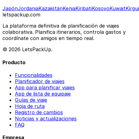
Japón
Jordania
Kazajistán
Kenia
Kiribati
Kosovo
Kuwait
Kirgu
letspackup.com
La plataforma definitiva de planificación de viajes
colaborativa. Planifica itinerarios, controla gastos y
coordínate con amigos en tiempo real.
© 2026 LetsPackUp.
Producto
Funcionalidades
Planificador de viajes
App para planificar viajes
App de lista de equipaje
Guías de viaje
Hoja de ruta
Registro de cambios
Noticias y actualizaciones
FAQ
Empresa