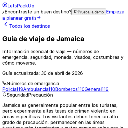
LetsPackUp
¿Encontraste un buen destino?
Empieza
Prueba la demo
a planear gratis
Todos los destinos
Guía de viaje de Jamaica
Información esencial de viaje — números de
emergencia, seguridad, moneda, visados, costumbres y
cómo moverse.
Guía actualizada:
30 de abril de 2026
Números de emergencia
Policía
119
Ambulancia
110
Bomberos
110
General
119
Seguridad
Precaución
Jamaica es generalmente popular entre los turistas,
pero experimenta altas tasas de crimen violento en
áreas específicas. Los visitantes deben tener un alto
grado de precaución, permanecer en las áreas
turísticas más transitadas y evitar caminar solos por la