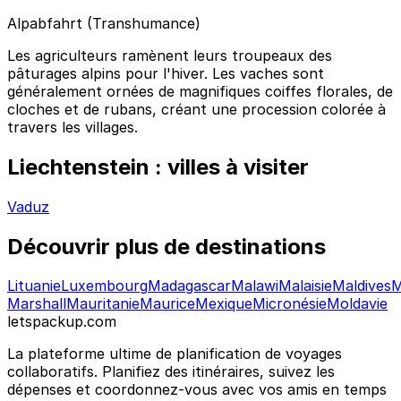
Alpabfahrt (Transhumance)
Les agriculteurs ramènent leurs troupeaux des
pâturages alpins pour l'hiver. Les vaches sont
généralement ornées de magnifiques coiffes florales, de
cloches et de rubans, créant une procession colorée à
travers les villages.
Liechtenstein : villes à visiter
Vaduz
Découvrir plus de destinations
Lituanie
Luxembourg
Madagascar
Malawi
Malaisie
Maldives
M
Marshall
Mauritanie
Maurice
Mexique
Micronésie
Moldavie
letspackup.com
La plateforme ultime de planification de voyages
collaboratifs. Planifiez des itinéraires, suivez les
dépenses et coordonnez-vous avec vos amis en temps