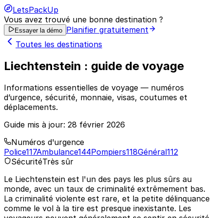
LetsPackUp
Vous avez trouvé une bonne destination ?
Planifier gratuitement
Essayer la démo
Toutes les destinations
Liechtenstein : guide de voyage
Informations essentielles de voyage — numéros
d’urgence, sécurité, monnaie, visas, coutumes et
déplacements.
Guide mis à jour:
28 février 2026
Numéros d'urgence
Police
117
Ambulance
144
Pompiers
118
Général
112
Sécurité
Très sûr
Le Liechtenstein est l'un des pays les plus sûrs au
monde, avec un taux de criminalité extrêmement bas.
La criminalité violente est rare, et la petite délinquance
comme le vol à la tire est presque inexistante. Les
voyageurs peuvent généralement se sentir en sécurité,