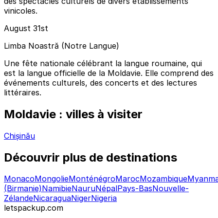
des spectacles culturels de divers établissements
vinicoles.
August 31st
Limba Noastră (Notre Langue)
Une fête nationale célébrant la langue roumaine, qui
est la langue officielle de la Moldavie. Elle comprend des
événements culturels, des concerts et des lectures
littéraires.
Moldavie : villes à visiter
Chișinău
Découvrir plus de destinations
Monaco
Mongolie
Monténégro
Maroc
Mozambique
Myanma
(Birmanie)
Namibie
Nauru
Népal
Pays-Bas
Nouvelle-
Zélande
Nicaragua
Niger
Nigeria
letspackup.com