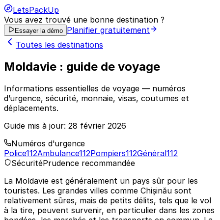
LetsPackUp
Vous avez trouvé une bonne destination ?
Planifier gratuitement
Essayer la démo
Toutes les destinations
Moldavie : guide de voyage
Informations essentielles de voyage — numéros
d’urgence, sécurité, monnaie, visas, coutumes et
déplacements.
Guide mis à jour:
28 février 2026
Numéros d'urgence
Police
112
Ambulance
112
Pompiers
112
Général
112
Sécurité
Prudence recommandée
La Moldavie est généralement un pays sûr pour les
touristes. Les grandes villes comme Chișinău sont
relativement sûres, mais de petits délits, tels que le vol
à la tire, peuvent survenir, en particulier dans les zones
bondées, les marchés et les transports en commun. La