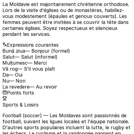
La Moldavie est majoritairement chrétienne orthodoxe.
Lors de la visite d'églises ou de monastères, habillez-
vous modestement (épaules et genoux couverts). Les
femmes peuvent être invitées à se couvrir la tête dans
certaines églises. Soyez respectueux et silencieux
pendant les services.
Expressions courantes
Bună ziua
— Bonjour (formel)
Salut
— Salut (informel)
Mulțumesc
— Merci
Vă rog
— S'il vous plaît
Da
— Oui
Nu
— Non
La revedere
— Au revoir
Points forts
Sports & Loisirs
Football (soccer)
— Les Moldaves sont passionnés de
football, suivant les ligues locales et l'équipe nationale.
D'autres sports populaires incluent la lutte, le rugby et
les échecs. Le cyclisme et la randonnée gagnent en