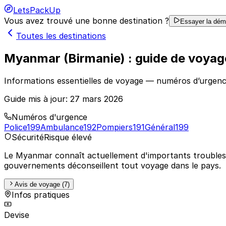
LetsPackUp
Vous avez trouvé une bonne destination ?
Essayer la dé
Toutes les destinations
Myanmar (Birmanie) : guide de voyag
Informations essentielles de voyage — numéros d’urgenc
Guide mis à jour:
27 mars 2026
Numéros d'urgence
Police
199
Ambulance
192
Pompiers
191
Général
199
Sécurité
Risque élevé
Le Myanmar connaît actuellement d'importants troubles ci
gouvernements déconseillent tout voyage dans le pays.
Avis de voyage (7)
Infos pratiques
Devise