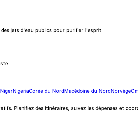
es jets d'eau publics pour purifier l'esprit.
ste.
Niger
Nigeria
Corée du Nord
Macédoine du Nord
Norvège
Om
atifs. Planifiez des itinéraires, suivez les dépenses et c