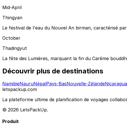
Mid-April
Thingyan
Le festival de l'eau du Nouvel An birman, caractérisé par d
October
Thadingyut
La fête des Lumières, marquant la fin du Carême bouddhi
Découvrir plus de destinations
Namibie
Nauru
Népal
Pays-Bas
Nouvelle-Zélande
Nicaragua
letspackup.com
La plateforme ultime de planification de voyages collabor
© 2026 LetsPackUp.
Produit