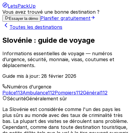
LetsPackUp
Vous avez trouvé une bonne destination ?
Planifier gratuitement
Essayer la démo
Toutes les destinations
Slovénie : guide de voyage
Informations essentielles de voyage — numéros
d’urgence, sécurité, monnaie, visas, coutumes et
déplacements.
Guide mis à jour:
28 février 2026
Numéros d'urgence
Police
113
Ambulance
112
Pompiers
112
Général
112
Sécurité
Généralement sûr
La Slovénie est considérée comme l'un des pays les
plus sûrs au monde avec des taux de criminalité très
bas. La plupart des visites se déroulent sans problème.
Cependant, comme dans toute destination touristique,
de petits délits tels que le vol à la tire peuvent survenir