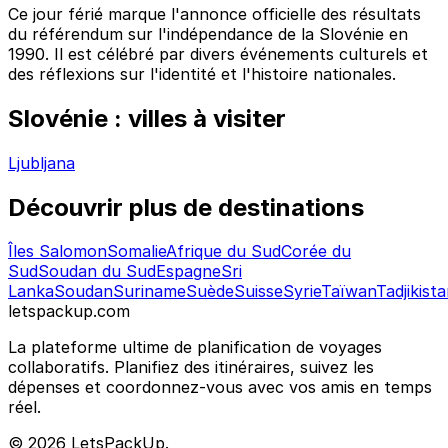
Ce jour férié marque l'annonce officielle des résultats
du référendum sur l'indépendance de la Slovénie en
1990. Il est célébré par divers événements culturels et
des réflexions sur l'identité et l'histoire nationales.
Slovénie : villes à visiter
Ljubljana
Découvrir plus de destinations
Îles Salomon
Somalie
Afrique du Sud
Corée du
Sud
Soudan du Sud
Espagne
Sri
Lanka
Soudan
Suriname
Suède
Suisse
Syrie
Taïwan
Tadjikist
letspackup.com
La plateforme ultime de planification de voyages
collaboratifs. Planifiez des itinéraires, suivez les
dépenses et coordonnez-vous avec vos amis en temps
réel.
© 2026 LetsPackUp.