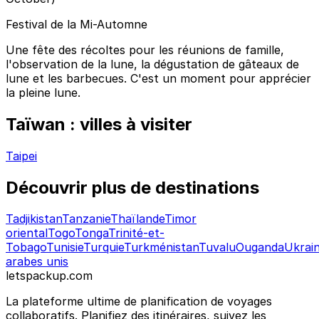
Festival de la Mi-Automne
Une fête des récoltes pour les réunions de famille,
l'observation de la lune, la dégustation de gâteaux de
lune et les barbecues. C'est un moment pour apprécier
la pleine lune.
Taïwan : villes à visiter
Taipei
Découvrir plus de destinations
Tadjikistan
Tanzanie
Thaïlande
Timor
oriental
Togo
Tonga
Trinité-et-
Tobago
Tunisie
Turquie
Turkménistan
Tuvalu
Ouganda
Ukrai
arabes unis
letspackup.com
La plateforme ultime de planification de voyages
collaboratifs. Planifiez des itinéraires, suivez les