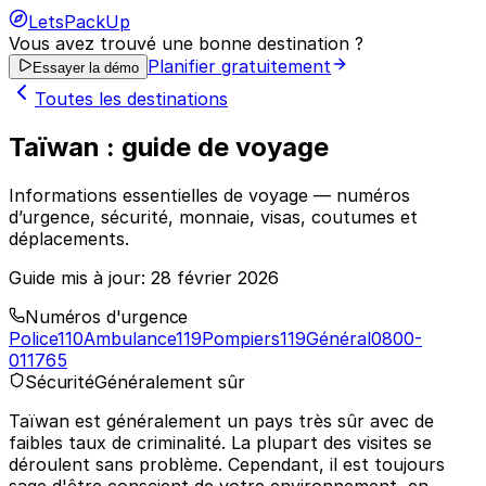
LetsPackUp
Vous avez trouvé une bonne destination ?
Planifier gratuitement
Essayer la démo
Toutes les destinations
Taïwan : guide de voyage
Informations essentielles de voyage — numéros
d’urgence, sécurité, monnaie, visas, coutumes et
déplacements.
Guide mis à jour:
28 février 2026
Numéros d'urgence
Police
110
Ambulance
119
Pompiers
119
Général
0800-
011765
Sécurité
Généralement sûr
Taïwan est généralement un pays très sûr avec de
faibles taux de criminalité. La plupart des visites se
déroulent sans problème. Cependant, il est toujours
sage d'être conscient de votre environnement, en