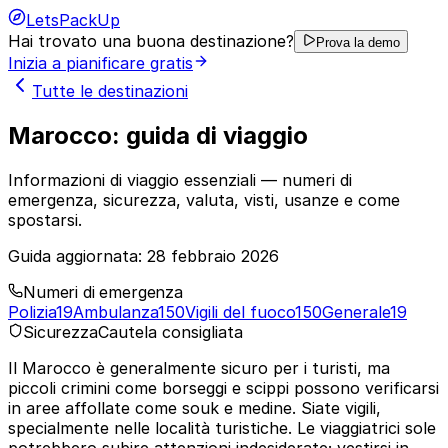
LetsPackUp
Hai trovato una buona destinazione?
Prova la demo
Inizia a pianificare gratis
Tutte le destinazioni
Marocco: guida di viaggio
Informazioni di viaggio essenziali — numeri di
emergenza, sicurezza, valuta, visti, usanze e come
spostarsi.
Guida aggiornata:
28 febbraio 2026
Numeri di emergenza
Polizia
19
Ambulanza
150
Vigili del fuoco
150
Generale
19
Sicurezza
Cautela consigliata
Il Marocco è generalmente sicuro per i turisti, ma
piccoli crimini come borseggi e scippi possono verificarsi
in aree affollate come souk e medine. Siate vigili,
specialmente nelle località turistiche. Le viaggiatrici sole
potrebbero subire attenzioni indesiderate; vestirsi in