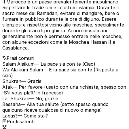
Il Marocco è un paese prevalentemente musulmano.
Rispettare le tradizioni e i costumi islamici. Durante il
sacro mese del Ramadan, evitare di mangiare, bere o
fumare in pubblico durante le ore di digiuno. Essere
silenziosi e rispettosi vicino alle moschee, specialmente
durante gli orari di preghiera. Ai non musulmani
generalmente non è permesso entrare nelle moschee,
con alcune eccezioni come la Moschea Hassan II a
Casablanca.
Frasi comuni
Salam Alaikum
— La pace sia con te (Ciao)
Wa Alaikum Salam
— E la pace sia con te (Risposta a
ciao)
Shukran
— Grazie
Afak
— Per favore (usato con una richiesta, spesso con
'S'il vous plaît' in francese)
La, Shukran
— No, grazie
Bessaha
— Alla tua salute (detto spesso quando
qualcuno riceve qualcosa di nuovo o mangia)
Labas?
— Come stai?
Punti salienti