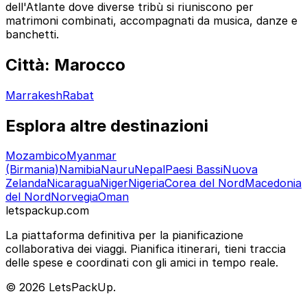
dell'Atlante dove diverse tribù si riuniscono per
matrimoni combinati, accompagnati da musica, danze e
banchetti.
Città: Marocco
Marrakesh
Rabat
Esplora altre destinazioni
Mozambico
Myanmar
(Birmania)
Namibia
Nauru
Nepal
Paesi Bassi
Nuova
Zelanda
Nicaragua
Niger
Nigeria
Corea del Nord
Macedonia
del Nord
Norvegia
Oman
letspackup.com
La piattaforma definitiva per la pianificazione
collaborativa dei viaggi. Pianifica itinerari, tieni traccia
delle spese e coordinati con gli amici in tempo reale.
© 2026 LetsPackUp.