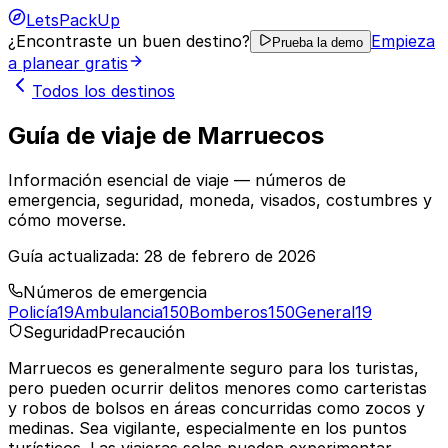
LetsPackUp
¿Encontraste un buen destino?
Empieza
Prueba la demo
a planear gratis
Todos los destinos
Guía de viaje de Marruecos
Información esencial de viaje — números de
emergencia, seguridad, moneda, visados, costumbres y
cómo moverse.
Guía actualizada:
28 de febrero de 2026
Números de emergencia
Policía
19
Ambulancia
150
Bomberos
150
General
19
Seguridad
Precaución
Marruecos es generalmente seguro para los turistas,
pero pueden ocurrir delitos menores como carteristas
y robos de bolsos en áreas concurridas como zocos y
medinas. Sea vigilante, especialmente en los puntos
turísticos. Las viajeras solas pueden experimentar