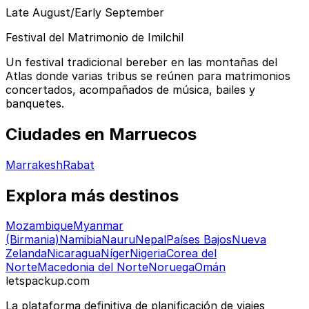
Late August/Early September
Festival del Matrimonio de Imilchil
Un festival tradicional bereber en las montañas del
Atlas donde varias tribus se reúnen para matrimonios
concertados, acompañados de música, bailes y
banquetes.
Ciudades en Marruecos
Marrakesh
Rabat
Explora más destinos
Mozambique
Myanmar
(Birmania)
Namibia
Nauru
Nepal
Países Bajos
Nueva
Zelanda
Nicaragua
Níger
Nigeria
Corea del
Norte
Macedonia del Norte
Noruega
Omán
letspackup.com
La plataforma definitiva de planificación de viajes