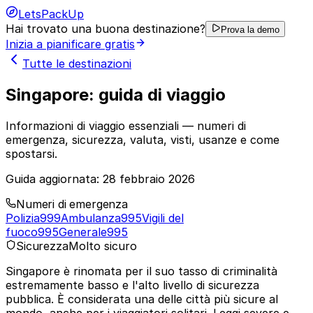
LetsPackUp
Hai trovato una buona destinazione?
Prova la demo
Inizia a pianificare gratis
Tutte le destinazioni
Singapore: guida di viaggio
Informazioni di viaggio essenziali — numeri di
emergenza, sicurezza, valuta, visti, usanze e come
spostarsi.
Guida aggiornata:
28 febbraio 2026
Numeri di emergenza
Polizia
999
Ambulanza
995
Vigili del
fuoco
995
Generale
995
Sicurezza
Molto sicuro
Singapore è rinomata per il suo tasso di criminalità
estremamente basso e l'alto livello di sicurezza
pubblica. È considerata una delle città più sicure al
mondo, anche per i viaggiatori solitari. Leggi severe e