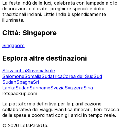
La festa indù delle luci, celebrata con lampade a olio,
decorazioni colorate, preghiere speciali e dolci
tradizionali indiani. Little India è splendidamente
illuminata.
Città: Singapore
Singapore
Esplora altre destinazioni
Slovacchia
Slovenia
Isole
Salomone
Somalia
Sudafrica
Corea del Sud
Sud
Sudan
Spagna
Sri
Lanka
Sudan
Suriname
Svezia
Svizzera
Siria
letspackup.com
La piattaforma definitiva per la pianificazione
collaborativa dei viaggi. Pianifica itinerari, tieni traccia
delle spese e coordinati con gli amici in tempo reale.
© 2026 LetsPackUp.