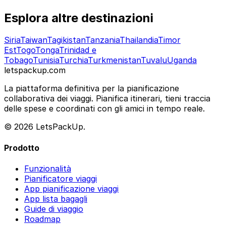
Esplora altre destinazioni
Siria
Taiwan
Tagikistan
Tanzania
Thailandia
Timor
Est
Togo
Tonga
Trinidad e
Tobago
Tunisia
Turchia
Turkmenistan
Tuvalu
Uganda
letspackup.com
La piattaforma definitiva per la pianificazione
collaborativa dei viaggi. Pianifica itinerari, tieni traccia
delle spese e coordinati con gli amici in tempo reale.
© 2026 LetsPackUp.
Prodotto
Funzionalità
Pianificatore viaggi
App pianificazione viaggi
App lista bagagli
Guide di viaggio
Roadmap