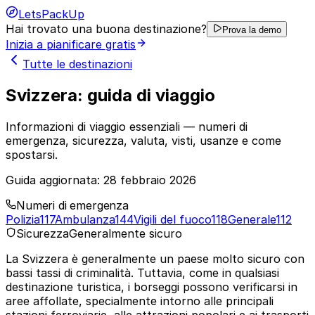
LetsPackUp
Hai trovato una buona destinazione?
Prova la demo
Inizia a pianificare gratis
Tutte le destinazioni
Svizzera: guida di viaggio
Informazioni di viaggio essenziali — numeri di
emergenza, sicurezza, valuta, visti, usanze e come
spostarsi.
Guida aggiornata:
28 febbraio 2026
Numeri di emergenza
Polizia
117
Ambulanza
144
Vigili del fuoco
118
Generale
112
Sicurezza
Generalmente sicuro
La Svizzera è generalmente un paese molto sicuro con
bassi tassi di criminalità. Tuttavia, come in qualsiasi
destinazione turistica, i borseggi possono verificarsi in
aree affollate, specialmente intorno alle principali
stazioni ferroviarie, alle attrazioni popolari e ai trasporti