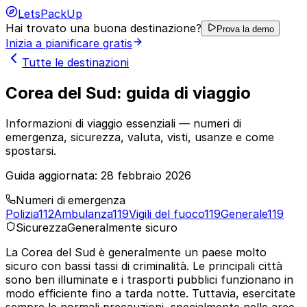
LetsPackUp
Hai trovato una buona destinazione?
Prova la demo
Inizia a pianificare gratis
Tutte le destinazioni
Corea del Sud: guida di viaggio
Informazioni di viaggio essenziali — numeri di
emergenza, sicurezza, valuta, visti, usanze e come
spostarsi.
Guida aggiornata:
28 febbraio 2026
Numeri di emergenza
Polizia
112
Ambulanza
119
Vigili del fuoco
119
Generale
119
Sicurezza
Generalmente sicuro
La Corea del Sud è generalmente un paese molto
sicuro con bassi tassi di criminalità. Le principali città
sono ben illuminate e i trasporti pubblici funzionano in
modo efficiente fino a tarda notte. Tuttavia, esercitate
sempre le normali precauzioni, specialmente nelle aree