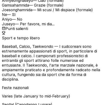
Annyeonghaseyo
— Ciao (formale)
Gamsahamnida
— Grazie (formale)
Joesonghamnida
— Mi scusi / Mi dispiace (formale)
Ne
— Sì
Aniyo
— No
Juseyo
— Per favore, mi dia...
Punti salienti
Sport e tempo libero
Baseball, Calcio, Taekwondo
— I sudcoreani sono
estremamente appassionati di sport, in particolare di
baseball e calcio. I campionati professionistici di
entrambi gli sport attirano folle numerose ed
entusiaste. Il Taekwondo, l'arte marziale nazionale, è
ampiamente praticato e profondamente radicato nella
cultura, fungendo sia da sport che da forma di
disciplina.
Feste nazionali
Varies (late January to mid-February)
Seollal (Capodanno Lunare)