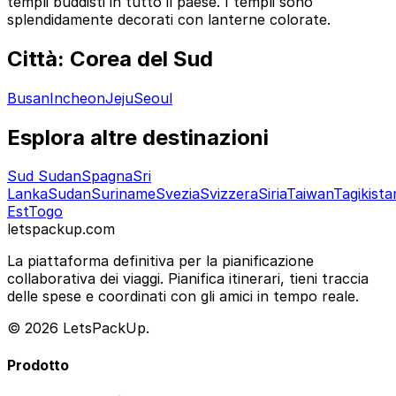
templi buddisti in tutto il paese. I templi sono
splendidamente decorati con lanterne colorate.
Città: Corea del Sud
Busan
Incheon
Jeju
Seoul
Esplora altre destinazioni
Sud Sudan
Spagna
Sri
Lanka
Sudan
Suriname
Svezia
Svizzera
Siria
Taiwan
Tagikista
Est
Togo
letspackup.com
La piattaforma definitiva per la pianificazione
collaborativa dei viaggi. Pianifica itinerari, tieni traccia
delle spese e coordinati con gli amici in tempo reale.
© 2026 LetsPackUp.
Prodotto