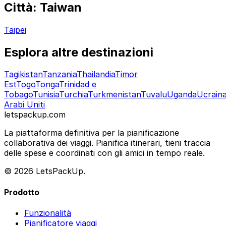
Città: Taiwan
Taipei
Esplora altre destinazioni
Tagikistan
Tanzania
Thailandia
Timor
Est
Togo
Tonga
Trinidad e
Tobago
Tunisia
Turchia
Turkmenistan
Tuvalu
Uganda
Ucrain
Arabi Uniti
letspackup.com
La piattaforma definitiva per la pianificazione
collaborativa dei viaggi. Pianifica itinerari, tieni traccia
delle spese e coordinati con gli amici in tempo reale.
© 2026 LetsPackUp.
Prodotto
Funzionalità
Pianificatore viaggi