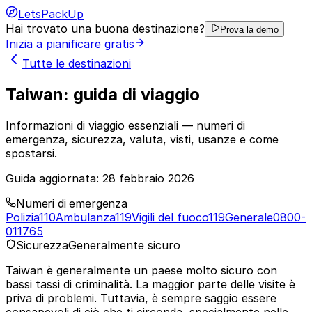
LetsPackUp
Hai trovato una buona destinazione?
Prova la demo
Inizia a pianificare gratis
Tutte le destinazioni
Taiwan: guida di viaggio
Informazioni di viaggio essenziali — numeri di
emergenza, sicurezza, valuta, visti, usanze e come
spostarsi.
Guida aggiornata:
28 febbraio 2026
Numeri di emergenza
Polizia
110
Ambulanza
119
Vigili del fuoco
119
Generale
0800-
011765
Sicurezza
Generalmente sicuro
Taiwan è generalmente un paese molto sicuro con
bassi tassi di criminalità. La maggior parte delle visite è
priva di problemi. Tuttavia, è sempre saggio essere
consapevoli di ciò che ti circonda, specialmente nelle