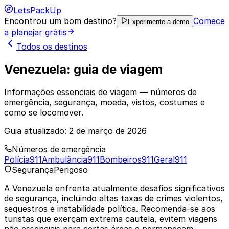
LetsPackUp
Encontrou um bom destino?
Comece
Experimente a demo
a planejar grátis
Todos os destinos
Venezuela: guia de viagem
Informações essenciais de viagem — números de
emergência, segurança, moeda, vistos, costumes e
como se locomover.
Guia atualizado:
2 de março de 2026
Números de emergência
Polícia
911
Ambulância
911
Bombeiros
911
Geral
911
Segurança
Perigoso
A Venezuela enfrenta atualmente desafios significativos
de segurança, incluindo altas taxas de crimes violentos,
sequestros e instabilidade política. Recomenda-se aos
turistas que exerçam extrema cautela, evitem viagens
não essenciais para certas áreas e permaneçam