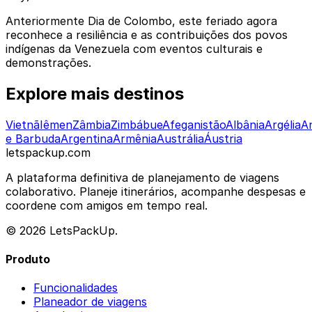
Anteriormente Dia de Colombo, este feriado agora
reconhece a resiliência e as contribuições dos povos
indígenas da Venezuela com eventos culturais e
demonstrações.
Explore mais destinos
Vietnã
Iêmen
Zâmbia
Zimbábue
Afeganistão
Albânia
Argélia
A
e Barbuda
Argentina
Armênia
Austrália
Áustria
letspackup.com
A plataforma definitiva de planejamento de viagens
colaborativo. Planeje itinerários, acompanhe despesas e
coordene com amigos em tempo real.
© 2026 LetsPackUp.
Produto
Funcionalidades
Planeador de viagens