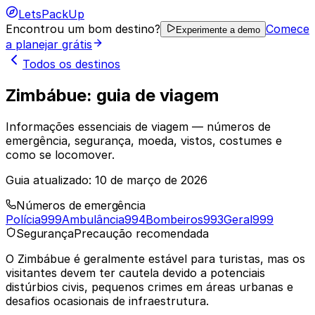
LetsPackUp
Encontrou um bom destino?
Comece
Experimente a demo
a planejar grátis
Todos os destinos
Zimbábue: guia de viagem
Informações essenciais de viagem — números de
emergência, segurança, moeda, vistos, costumes e
como se locomover.
Guia atualizado:
10 de março de 2026
Números de emergência
Polícia
999
Ambulância
994
Bombeiros
993
Geral
999
Segurança
Precaução recomendada
O Zimbábue é geralmente estável para turistas, mas os
visitantes devem ter cautela devido a potenciais
distúrbios civis, pequenos crimes em áreas urbanas e
desafios ocasionais de infraestrutura.