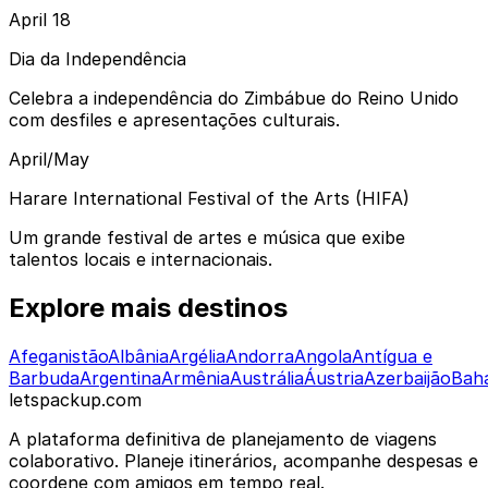
April 18
Dia da Independência
Celebra a independência do Zimbábue do Reino Unido
com desfiles e apresentações culturais.
April/May
Harare International Festival of the Arts (HIFA)
Um grande festival de artes e música que exibe
talentos locais e internacionais.
Explore mais destinos
Afeganistão
Albânia
Argélia
Andorra
Angola
Antígua e
Barbuda
Argentina
Armênia
Austrália
Áustria
Azerbaijão
Bah
letspackup.com
A plataforma definitiva de planejamento de viagens
colaborativo. Planeje itinerários, acompanhe despesas e
coordene com amigos em tempo real.