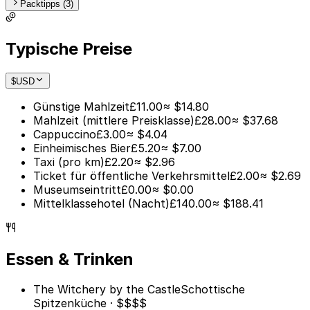
Packtipps (3)
Typische Preise
$
USD
Günstige Mahlzeit
£11.00
≈ $14.80
Mahlzeit (mittlere Preisklasse)
£28.00
≈ $37.68
Cappuccino
£3.00
≈ $4.04
Einheimisches Bier
£5.20
≈ $7.00
Taxi (pro km)
£2.20
≈ $2.96
Ticket für öffentliche Verkehrsmittel
£2.00
≈ $2.69
Museumseintritt
£0.00
≈ $0.00
Mittelklassehotel (Nacht)
£140.00
≈ $188.41
Essen & Trinken
The Witchery by the Castle
Schottische
Spitzenküche · $$$$