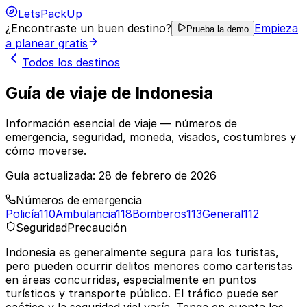
LetsPackUp
¿Encontraste un buen destino?
Empieza
Prueba la demo
a planear gratis
Todos los destinos
Guía de viaje de Indonesia
Información esencial de viaje — números de
emergencia, seguridad, moneda, visados, costumbres y
cómo moverse.
Guía actualizada:
28 de febrero de 2026
Números de emergencia
Policía
110
Ambulancia
118
Bomberos
113
General
112
Seguridad
Precaución
Indonesia es generalmente segura para los turistas,
pero pueden ocurrir delitos menores como carteristas
en áreas concurridas, especialmente en puntos
turísticos y transporte público. El tráfico puede ser
caótico y la seguridad vial varía. Tenga en cuenta los