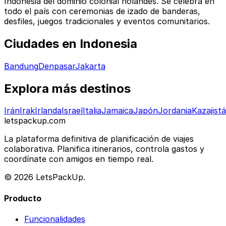
Indonesia del dominio colonial holandés. Se celebra en
todo el país con ceremonias de izado de banderas,
desfiles, juegos tradicionales y eventos comunitarios.
Ciudades en Indonesia
Bandung
Denpasar
Jakarta
Explora más destinos
Irán
Irak
Irlanda
Israel
Italia
Jamaica
Japón
Jordania
Kazajist
letspackup.com
La plataforma definitiva de planificación de viajes
colaborativa. Planifica itinerarios, controla gastos y
coordínate con amigos en tiempo real.
© 2026 LetsPackUp.
Producto
Funcionalidades