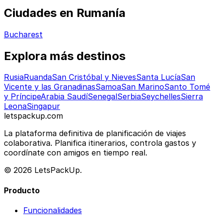
Ciudades en Rumanía
Bucharest
Explora más destinos
Rusia
Ruanda
San Cristóbal y Nieves
Santa Lucía
San
Vicente y las Granadinas
Samoa
San Marino
Santo Tomé
y Príncipe
Arabia Saudí
Senegal
Serbia
Seychelles
Sierra
Leona
Singapur
letspackup.com
La plataforma definitiva de planificación de viajes
colaborativa. Planifica itinerarios, controla gastos y
coordínate con amigos en tiempo real.
© 2026 LetsPackUp.
Producto
Funcionalidades