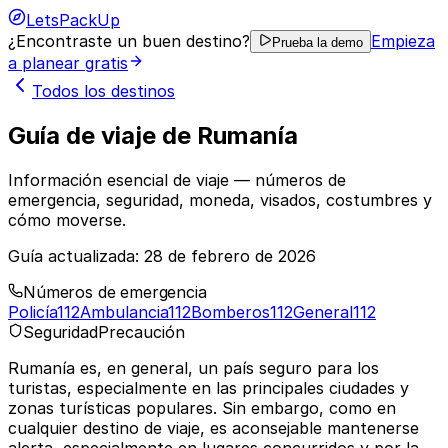
LetsPackUp
¿Encontraste un buen destino?
Empieza
Prueba la demo
a planear gratis
Todos los destinos
Guía de viaje de Rumanía
Información esencial de viaje — números de
emergencia, seguridad, moneda, visados, costumbres y
cómo moverse.
Guía actualizada:
28 de febrero de 2026
Números de emergencia
Policía
112
Ambulancia
112
Bomberos
112
General
112
Seguridad
Precaución
Rumanía es, en general, un país seguro para los
turistas, especialmente en las principales ciudades y
zonas turísticas populares. Sin embargo, como en
cualquier destino de viaje, es aconsejable mantenerse
alerta, especialmente en lugares concurridos y por la