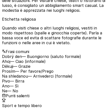
delle situazioni. Per visitare chiese, teatri o ristoranti di
lusso, è consigliato un abbigliamento smart casual. La
modestia è apprezzata nei luoghi religiosi.
Etichetta religiosa
Quando visiti chiese o altri luoghi religiosi, vestiti in
modo rispettoso (spalle e ginocchia coperte). Parla a
bassa voce ed evita di scattare fotografie durante le
funzioni o nelle aree in cui è vietato.
Frasi comuni
Dobrý den
— Buongiorno (saluto formale)
Ahoj
— Ciao (informale)
Děkuji
— Grazie
Prosím
— Per favore/Prego
Na shledanou
— Arrivederci (formale)
Pivo
— Birra
Ano
— Sì
Ne
— No
Punti salienti
Sport e tempo libero