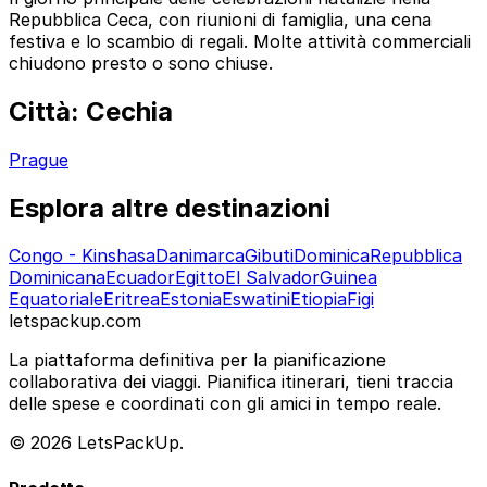
Repubblica Ceca, con riunioni di famiglia, una cena
festiva e lo scambio di regali. Molte attività commerciali
chiudono presto o sono chiuse.
Città: Cechia
Prague
Esplora altre destinazioni
Congo - Kinshasa
Danimarca
Gibuti
Dominica
Repubblica
Dominicana
Ecuador
Egitto
El Salvador
Guinea
Equatoriale
Eritrea
Estonia
Eswatini
Etiopia
Figi
letspackup.com
La piattaforma definitiva per la pianificazione
collaborativa dei viaggi. Pianifica itinerari, tieni traccia
delle spese e coordinati con gli amici in tempo reale.
© 2026 LetsPackUp.