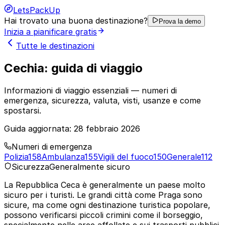
LetsPackUp
Hai trovato una buona destinazione?
Prova la demo
Inizia a pianificare gratis
Tutte le destinazioni
Cechia: guida di viaggio
Informazioni di viaggio essenziali — numeri di
emergenza, sicurezza, valuta, visti, usanze e come
spostarsi.
Guida aggiornata:
28 febbraio 2026
Numeri di emergenza
Polizia
158
Ambulanza
155
Vigili del fuoco
150
Generale
112
Sicurezza
Generalmente sicuro
La Repubblica Ceca è generalmente un paese molto
sicuro per i turisti. Le grandi città come Praga sono
sicure, ma come ogni destinazione turistica popolare,
possono verificarsi piccoli crimini come il borseggio,
specialmente nelle aree affollate e sui trasporti pubblici.