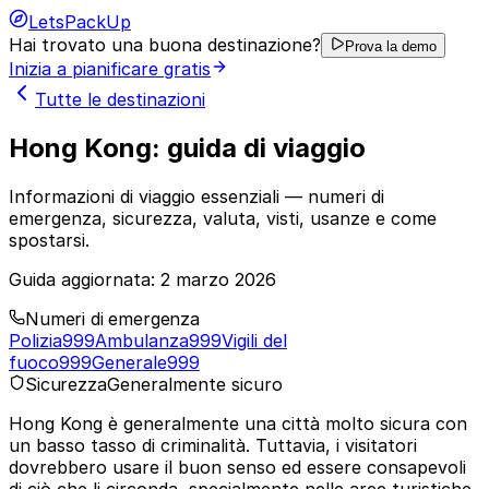
LetsPackUp
Hai trovato una buona destinazione?
Prova la demo
Inizia a pianificare gratis
Tutte le destinazioni
Hong Kong: guida di viaggio
Informazioni di viaggio essenziali — numeri di
emergenza, sicurezza, valuta, visti, usanze e come
spostarsi.
Guida aggiornata:
2 marzo 2026
Numeri di emergenza
Polizia
999
Ambulanza
999
Vigili del
fuoco
999
Generale
999
Sicurezza
Generalmente sicuro
Hong Kong è generalmente una città molto sicura con
un basso tasso di criminalità. Tuttavia, i visitatori
dovrebbero usare il buon senso ed essere consapevoli
di ciò che li circonda, specialmente nelle aree turistiche