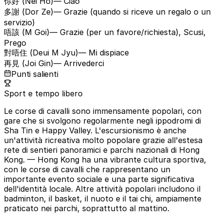
你好 (Nei Ho)
— Ciao
多謝 (Dor Ze)
— Grazie (quando si riceve un regalo o un
servizio)
唔該 (M Goi)
— Grazie (per un favore/richiesta), Scusi,
Prego
對唔住 (Deui M Jyu)
— Mi dispiace
再見 (Joi Gin)
— Arrivederci
Punti salienti
Sport e tempo libero
Le corse di cavalli sono immensamente popolari, con
gare che si svolgono regolarmente negli ippodromi di
Sha Tin e Happy Valley. L'escursionismo è anche
un'attività ricreativa molto popolare grazie all'estesa
rete di sentieri panoramici e parchi nazionali di Hong
Kong.
— Hong Kong ha una vibrante cultura sportiva,
con le corse di cavalli che rappresentano un
importante evento sociale e una parte significativa
dell'identità locale. Altre attività popolari includono il
badminton, il basket, il nuoto e il tai chi, ampiamente
praticato nei parchi, soprattutto al mattino.