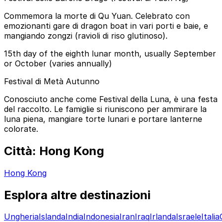
Commemora la morte di Qu Yuan. Celebrato con
emozionanti gare di dragon boat in vari porti e baie, e
mangiando zongzi (ravioli di riso glutinoso).
15th day of the eighth lunar month, usually September
or October (varies annually)
Festival di Metà Autunno
Conosciuto anche come Festival della Luna, è una festa
del raccolto. Le famiglie si riuniscono per ammirare la
luna piena, mangiare torte lunari e portare lanterne
colorate.
Città: Hong Kong
Hong Kong
Esplora altre destinazioni
Ungheria
Islanda
India
Indonesia
Iran
Iraq
Irlanda
Israele
Italia