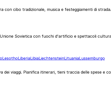
a con cibo tradizionale, musica e festeggiamenti di strada
one Sovietica con fuochi d'artificio e spettacoli cultural
no
Lesotho
Liberia
Libia
Liechtenstein
Lituania
Lussemburgo
 dei viaggi. Pianifica itinerari, tieni traccia delle spese e c