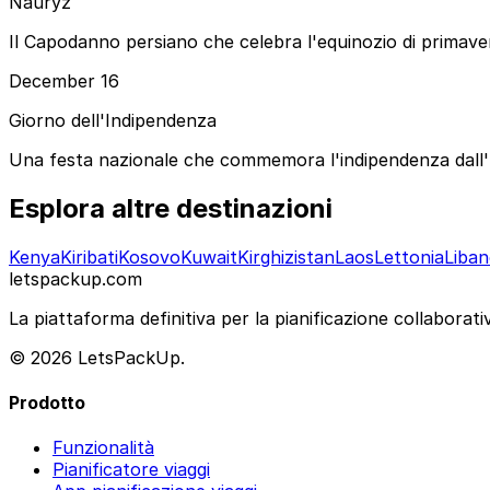
Nauryz
Il Capodanno persiano che celebra l'equinozio di primaver
December 16
Giorno dell'Indipendenza
Una festa nazionale che commemora l'indipendenza dall'Uni
Esplora altre destinazioni
Kenya
Kiribati
Kosovo
Kuwait
Kirghizistan
Laos
Lettonia
Liba
letspackup.com
La piattaforma definitiva per la pianificazione collaborativa
© 2026 LetsPackUp.
Prodotto
Funzionalità
Pianificatore viaggi