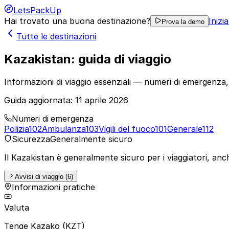
LetsPackUp
Hai trovato una buona destinazione?
Inizi
Prova la demo
Tutte le destinazioni
Kazakistan: guida di viaggio
Informazioni di viaggio essenziali — numeri di emergenza,
Guida aggiornata:
11 aprile 2026
Numeri di emergenza
Polizia
102
Ambulanza
103
Vigili del fuoco
101
Generale
112
Sicurezza
Generalmente sicuro
Il Kazakistan è generalmente sicuro per i viaggiatori, anch
Avvisi di viaggio (6)
Informazioni pratiche
Valuta
Tenge Kazako (KZT)