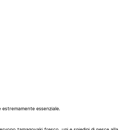
e estremamente essenziale.
servono tamagoyaki fresco, uni e spiedini di pesce alla