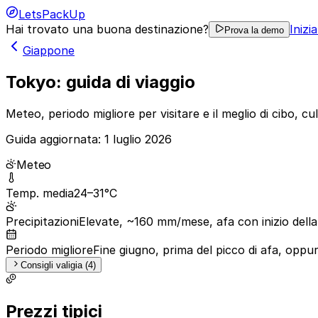
LetsPackUp
Hai trovato una buona destinazione?
Inizi
Prova la demo
Giappone
Tokyo: guida di viaggio
Meteo, periodo migliore per visitare e il meglio di cibo, cul
Guida aggiornata:
1 luglio 2026
Meteo
Temp. media
24–31°C
Precipitazioni
Elevate, ~160 mm/mese, afa con inizio della
Periodo migliore
Fine giugno, prima del picco di afa, oppur
Consigli valigia (4)
Prezzi tipici