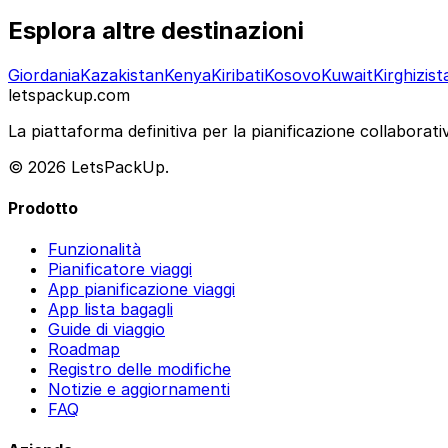
Esplora altre destinazioni
Giordania
Kazakistan
Kenya
Kiribati
Kosovo
Kuwait
Kirghizist
letspackup.com
La piattaforma definitiva per la pianificazione collaborativa
© 2026 LetsPackUp.
Prodotto
Funzionalità
Pianificatore viaggi
App pianificazione viaggi
App lista bagagli
Guide di viaggio
Roadmap
Registro delle modifiche
Notizie e aggiornamenti
FAQ