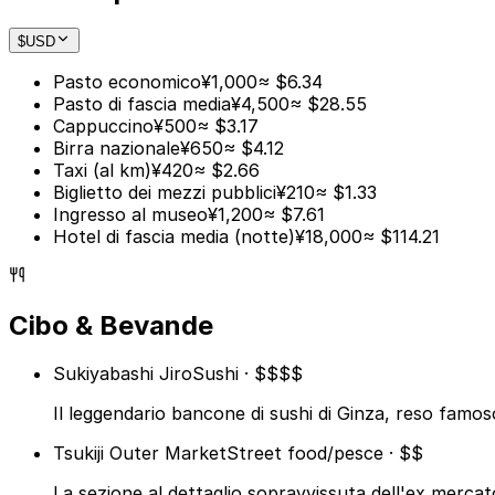
$
USD
Pasto economico
¥1,000
≈ $6.34
Pasto di fascia media
¥4,500
≈ $28.55
Cappuccino
¥500
≈ $3.17
Birra nazionale
¥650
≈ $4.12
Taxi (al km)
¥420
≈ $2.66
Biglietto dei mezzi pubblici
¥210
≈ $1.33
Ingresso al museo
¥1,200
≈ $7.61
Hotel di fascia media (notte)
¥18,000
≈ $114.21
Cibo & Bevande
Sukiyabashi Jiro
Sushi · $$$$
Il leggendario bancone di sushi di Ginza, reso fam
Tsukiji Outer Market
Street food/pesce · $$
La sezione al dettaglio sopravvissuta dell'ex mercato