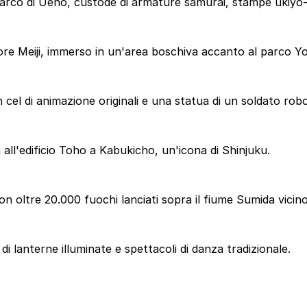
parco di Ueno, custode di armature samurai, stampe ukiyo-e
ore Meiji, immerso in un'area boschiva accanto al parco Yo
cel di animazione originali e una statua di un soldato robo
 all'edificio Toho a Kabukicho, un'icona di Shinjuku.
con oltre 20.000 fuochi lanciati sopra il fiume Sumida vici
di lanterne illuminate e spettacoli di danza tradizionale.