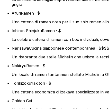
griglia.
Afuri
Ramen · $
Una catena di ramen nota per il suo shio ramen allo 
Ichiran Shinjuku
Ramen · $
La celebre catena di ramen con box individuali, dove
Narisawa
Cucina giapponese contemporanea · $$$
Un ristorante due stelle Michelin che unisce la tecni
Nakiryu
Ramen · $
Un locale di ramen tantanmen stellato Michelin a Ot
Torikizoku
Yakitori · $
Una catena economica di izakaya specializzata in ya
Golden Gai