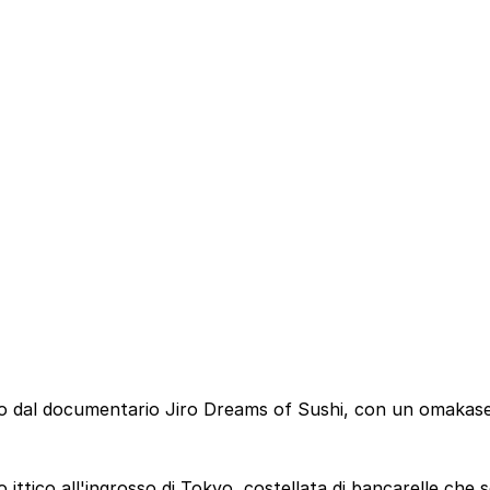
oso dal documentario Jiro Dreams of Sushi, con un omakas
 ittico all'ingrosso di Tokyo, costellata di bancarelle che 