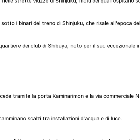
 nelle strette viuzze di Shinjuku, molti dei quali ospitano s
 sotto i binari del treno di Shinjuku, che risale all'epoca 
quartiere dei club di Shibuya, noto per il suo eccezionale 
accede tramite la porta Kaminarimon e la via commerciale Na
camminano scalzi tra installazioni d'acqua e di luce.