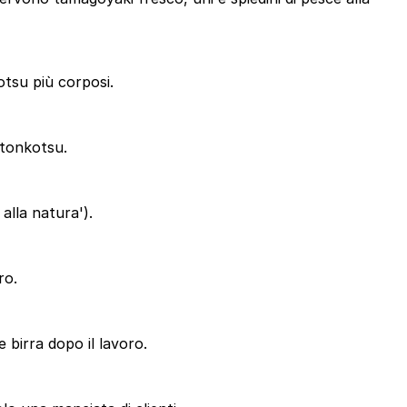
otsu più corposi.
 tonkotsu.
alla natura').
ro.
 birra dopo il lavoro.