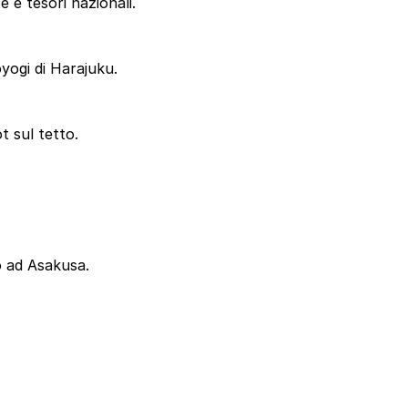
 e tesori nazionali.
yogi di Harajuku.
t sul tetto.
no ad Asakusa.