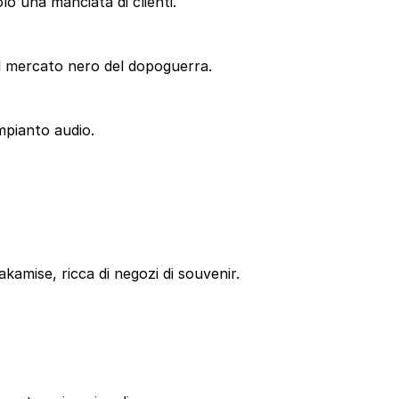
olo una manciata di clienti.
del mercato nero del dopoguerra.
impianto audio.
kamise, ricca di negozi di souvenir.