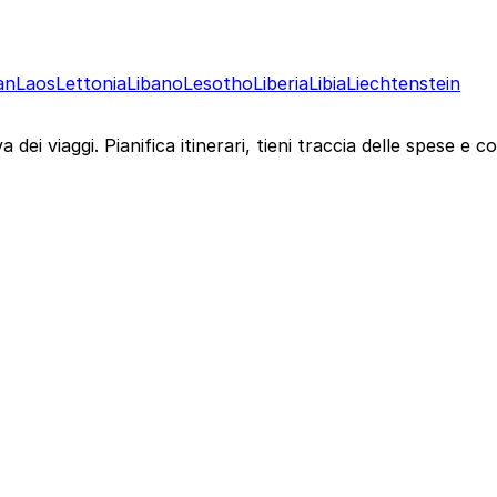
an
Laos
Lettonia
Libano
Lesotho
Liberia
Libia
Liechtenstein
 dei viaggi. Pianifica itinerari, tieni traccia delle spese e c