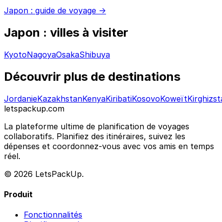
Japon : guide de voyage →
Japon : villes à visiter
Kyoto
Nagoya
Osaka
Shibuya
Découvrir plus de destinations
Jordanie
Kazakhstan
Kenya
Kiribati
Kosovo
Koweït
Kirghizs
letspackup.com
La plateforme ultime de planification de voyages
collaboratifs. Planifiez des itinéraires, suivez les
dépenses et coordonnez-vous avec vos amis en temps
réel.
© 2026 LetsPackUp.
Produit
Fonctionnalités