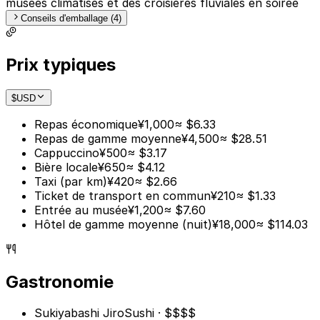
musées climatisés et des croisières fluviales en soirée
Conseils d'emballage (4)
Prix typiques
$
USD
Repas économique
¥1,000
≈ $6.33
Repas de gamme moyenne
¥4,500
≈ $28.51
Cappuccino
¥500
≈ $3.17
Bière locale
¥650
≈ $4.12
Taxi (par km)
¥420
≈ $2.66
Ticket de transport en commun
¥210
≈ $1.33
Entrée au musée
¥1,200
≈ $7.60
Hôtel de gamme moyenne (nuit)
¥18,000
≈ $114.03
Gastronomie
Sukiyabashi Jiro
Sushi · $$$$