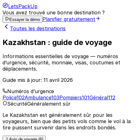
LetsPackUp
Vous avez trouvé une bonne destination ?
Planifier gratuitement
Essayer la démo
Toutes les destinations
Kazakhstan : guide de voyage
Informations essentielles de voyage — numéros
d’urgence, sécurité, monnaie, visas, coutumes et
déplacements.
Guide mis à jour:
11 avril 2026
Numéros d'urgence
Police
102
Ambulance
103
Pompiers
101
Général
112
Sécurité
Généralement sûr
Le Kazakhstan est généralement sûr pour les
voyageurs, bien que des petits vols comme le vol à la
tire puissent survenir dans les endroits bondés.
Avis de voyage (6)