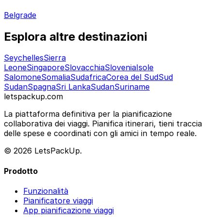
Belgrade
Esplora altre destinazioni
Seychelles
Sierra
Leone
Singapore
Slovacchia
Slovenia
Isole
Salomone
Somalia
Sudafrica
Corea del Sud
Sud
Sudan
Spagna
Sri Lanka
Sudan
Suriname
letspackup.com
La piattaforma definitiva per la pianificazione
collaborativa dei viaggi. Pianifica itinerari, tieni traccia
delle spese e coordinati con gli amici in tempo reale.
© 2026 LetsPackUp.
Prodotto
Funzionalità
Pianificatore viaggi
App pianificazione viaggi