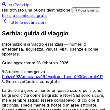
LetsPackUp
Hai trovato una buona destinazione?
Prova la demo
Inizia a pianificare gratis
Tutte le destinazioni
Serbia: guida di viaggio
Informazioni di viaggio essenziali — numeri di
emergenza, sicurezza, valuta, visti, usanze e come
spostarsi.
Guida aggiornata:
28 febbraio 2026
Numeri di emergenza
Polizia
192
Ambulanza
194
Vigili del fuoco
193
Generale
112
Sicurezza
Cautela consigliata
La Serbia è generalmente un paese sicuro per i turisti.
Le grandi città come Belgrado e Novi Sad sono sicure,
ma è sempre saggio essere consapevoli di ciò che ti
circonda, specialmente di notte o in aree affollate.
Piccoli crimini come il borseggio possono verificarsi nei