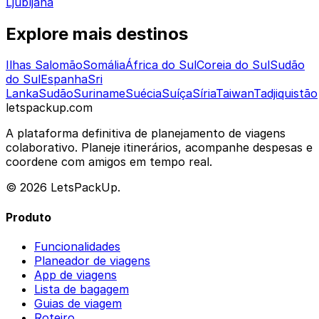
Ljubljana
Explore mais destinos
Ilhas Salomão
Somália
África do Sul
Coreia do Sul
Sudão
do Sul
Espanha
Sri
Lanka
Sudão
Suriname
Suécia
Suíça
Síria
Taiwan
Tadjiquistão
letspackup.com
A plataforma definitiva de planejamento de viagens
colaborativo. Planeje itinerários, acompanhe despesas e
coordene com amigos em tempo real.
© 2026 LetsPackUp.
Produto
Funcionalidades
Planeador de viagens
App de viagens
Lista de bagagem
Guias de viagem
Roteiro