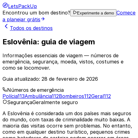
LetsPackUp
Encontrou um bom destino?
Comece
Experimente a demo
a planejar grátis
Todos os destinos
Eslovênia: guia de viagem
Informações essenciais de viagem — números de
emergência, segurança, moeda, vistos, costumes e
como se locomover.
Guia atualizado:
28 de fevereiro de 2026
Números de emergência
Polícia
113
Ambulância
112
Bombeiros
112
Geral
112
Segurança
Geralmente seguro
A Eslovênia é considerada um dos países mais seguros
do mundo, com taxas de criminalidade muito baixas. A
maioria das visitas ocorre sem problemas. No entanto,
como em qualquer destino turístico, pequenos crimes
como batedores de carteira podem ocorrer em áreas